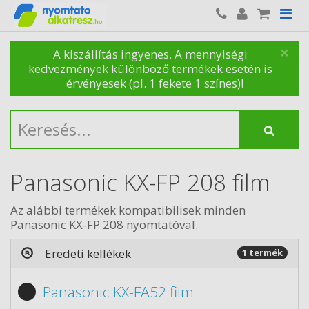
×
A kiszállítás ingyenes. A mennyiségi
kedvezmények különböző termékek esetén is
érvényesek (pl. 1 fekete 1 színes)!
Panasonic KX-FP 208 film
Az alábbi termékek kompatibilisek minden
Panasonic KX-FP 208 nyomtatóval.
Eredeti kellékek
1 termék
Panasonic KX-FA52 film