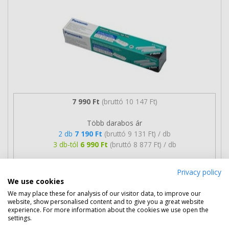
7 990 Ft
(bruttó 10 147 Ft)
Több darabos ár
2 db
7 190 Ft
(bruttó 9 131 Ft) / db
3 db-tól
6 990 Ft
(bruttó 8 877 Ft) / db
Rendelésre
Mikor kapom meg?
Privacy policy
We use cookies
Ingyenes szállítás
We may place these for analysis of our visitor data, to improve our
website, show personalised content and to give you a great website
experience. For more information about the cookies we use open the
settings.