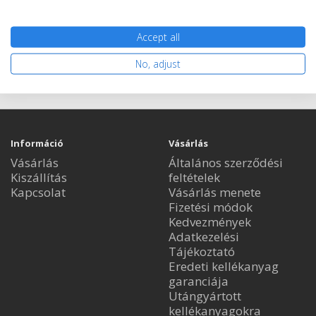
Accept all
Nem rendelhető
No, adjust
Információ
Vásárlás
Vásárlás
Általános szerződési
Kiszállítás
feltételek
Kapcsolat
Vásárlás menete
Fizetési módok
Kedvezmények
Adatkezelési
Tájékoztató
Eredeti kellékanyag
garanciája
Utángyártott
kellékanyagokra