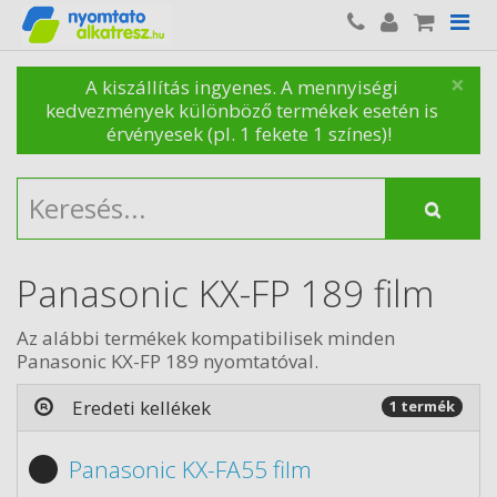
×
A kiszállítás ingyenes. A mennyiségi
kedvezmények különböző termékek esetén is
érvényesek (pl. 1 fekete 1 színes)!
Panasonic KX-FP 189 film
Az alábbi termékek kompatibilisek minden
Panasonic KX-FP 189 nyomtatóval.
Eredeti kellékek
1 termék
Panasonic KX-FA55 film