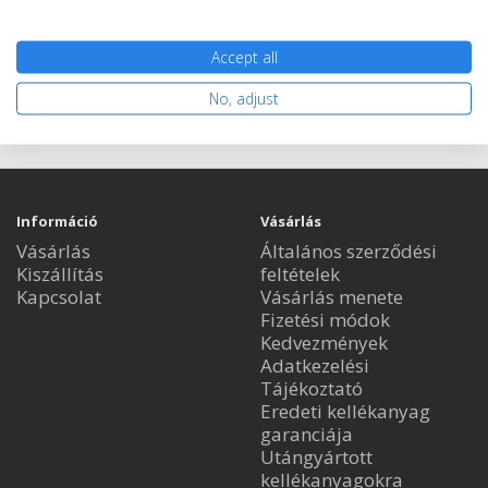
Accept all
Nem rendelhető
No, adjust
Információ
Vásárlás
Vásárlás
Általános szerződési
Kiszállítás
feltételek
Kapcsolat
Vásárlás menete
Fizetési módok
Kedvezmények
Adatkezelési
Tájékoztató
Eredeti kellékanyag
garanciája
Utángyártott
kellékanyagokra