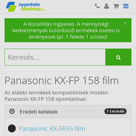
×
A kiszállítás ingyenes. A mennyiségi
kedvezmények különböző termékek esetén is
érvényesek (pl. 1 fekete 1 színes)!
Panasonic KX-FP 158 film
Az alábbi termékek kompatibilisek minden
Panasonic KX-FP 158 nyomtatóval.
Eredeti kellékek
1 termék
Panasonic KX-FA55 film