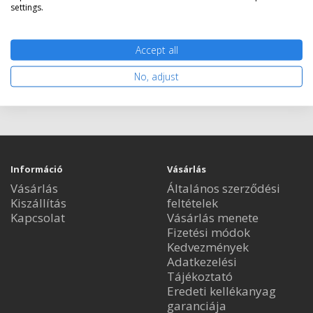
settings.
Accept all
Nem rendelhető
No, adjust
Információ
Vásárlás
Vásárlás
Általános szerződési
Kiszállítás
feltételek
Kapcsolat
Vásárlás menete
Fizetési módok
Kedvezmények
Adatkezelési
Tájékoztató
Eredeti kellékanyag
garanciája