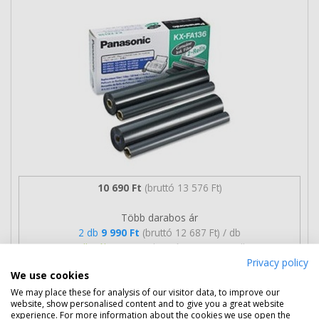
10 690 Ft
(bruttó 13 576 Ft)
Több darabos ár
2 db
9 990 Ft
(bruttó 12 687 Ft) / db
3 db-tól
9 690 Ft
(bruttó 12 306 Ft) / db
Privacy policy
We use cookies
Rendelésre
Mikor kapom meg?
We may place these for analysis of our visitor data, to improve our
website, show personalised content and to give you a great website
Ingyenes szállítás
experience. For more information about the cookies we use open the