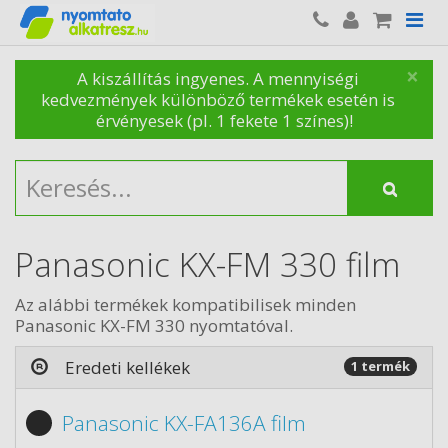
×
A kiszállítás ingyenes. A mennyiségi
kedvezmények különböző termékek esetén is
érvényesek (pl. 1 fekete 1 színes)!
Panasonic KX-FM 330 film
Az alábbi termékek kompatibilisek minden
Panasonic KX-FM 330 nyomtatóval.
Eredeti kellékek
1 termék
Panasonic KX-FA136A film