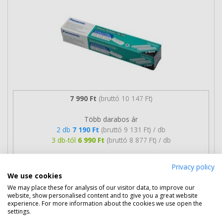
7 990 Ft
(bruttó 10 147 Ft)
Több darabos ár
2 db
7 190 Ft
(bruttó 9 131 Ft) / db
3 db-tól
6 990 Ft
(bruttó 8 877 Ft) / db
Rendelésre
Mikor kapom meg?
Privacy policy
We use cookies
Ingyenes szállítás
We may place these for analysis of our visitor data, to improve our
website, show personalised content and to give you a great website
experience. For more information about the cookies we use open the
settings.