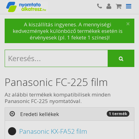
×
A kiszállítás ingyenes. A mennyiségi
kedvezmények különböző termékek esetén is
érvényesek (pl. 1 fekete 1 színes)!
Panasonic FC-225 film
Az alábbi termékek kompatibilisek minden
Panasonic FC-225 nyomtatóval.
Eredeti kellékek
1 termék
Panasonic KX-FA52 film