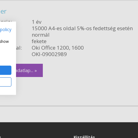
ner
ncia:
1 év
citás:
15000 A4-es oldal 5%-os fedettség esetén
policy
relés:
normál
fekete
 show
ékvonal:
Oki Office 1200, 1600
szám:
OKI-09002989
zletes adatlap... »
s
Kiszállítás