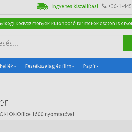
Ingyenes kiszállítás!
+36-1-44
nyiségi kedvezmények különböző termékek esetén is érvénye
kellék
Festékszalag és film
Papír
er
OKI OkiOffice 1600 nyomtatóval.