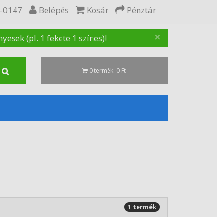
5-0147
Belépés
Kosár
Pénztár
×
sek (pl. 1 fekete 1 színes)!
0 termék: 0 Ft
1 termék