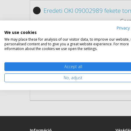
Eredeti OKI 09002989 fekete to
Gara
Kapa
Privacy 
Kisze
We use cookies
Szín:
We may place these for analysis of our visitor data, to improve our website,
personalised content and to give you a great website experience. For more
Term
information about the cookies we use open the settings.
Cikk
Rés
Accept all
No, adjust
Információ
Vásárlá