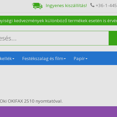
Ingyenes kiszállítás!
+36-1-44
nyiségi kedvezmények különböző termékek esetén is érvénye
kellék
Festékszalag és film
Papír
 Oki OKIFAX 2510 nyomtatóval.