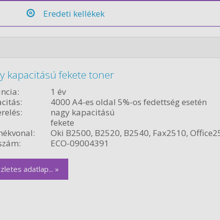
Eredeti kellékek
 kapacitású fekete toner
ncia:
1 év
citás:
4000 A4-es oldal 5%-os fedettség esetén
relés:
nagy kapacitású
fekete
ékvonal:
Oki B2500, B2520, B2540, Fax2510, Office2
szám:
ECO-09004391
zletes adatlap... »