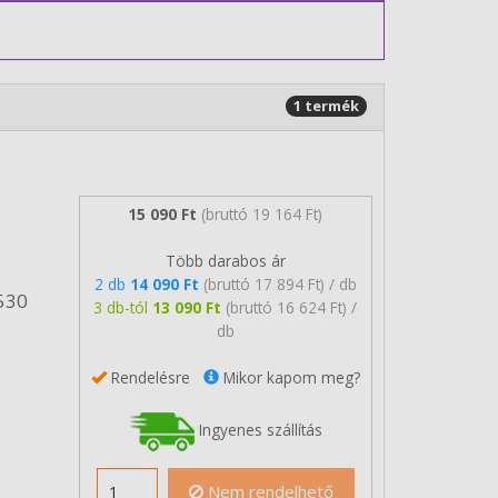
1 termék
15 090 Ft
(bruttó 19 164 Ft)
Több darabos ár
2 db
14 090 Ft
(bruttó 17 894 Ft) / db
530
3 db-tól
13 090 Ft
(bruttó 16 624 Ft) /
db
Rendelésre
Mikor kapom meg?
Ingyenes szállítás
Nem rendelhető