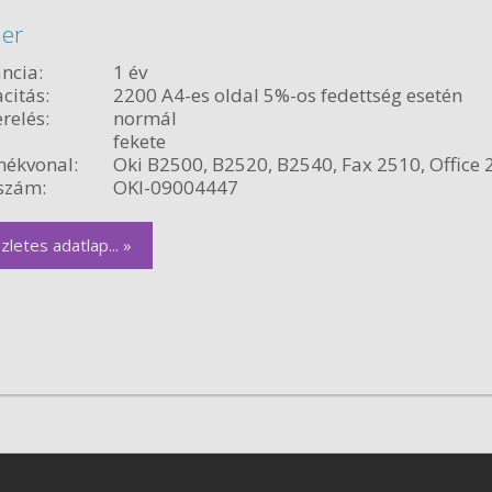
ner
ncia:
1 év
citás:
2200 A4-es oldal 5%-os fedettség esetén
relés:
normál
fekete
ékvonal:
Oki B2500, B2520, B2540, Fax 2510, Office 
szám:
OKI-09004447
zletes adatlap... »