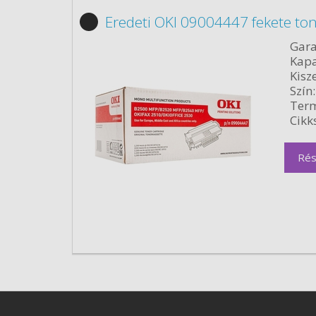
Eredeti OKI 09004447 fekete to
Gara
Kapa
Kisze
Szín:
Term
Cikk
Rés