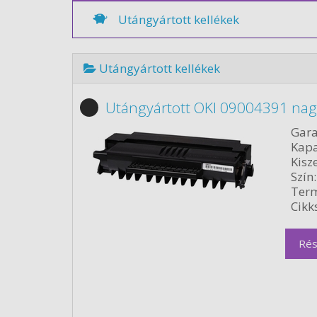
Utángyártott kellékek
Utángyártott kellékek
Utángyártott OKI 09004391 nagy
Gara
Kapa
Kisze
Szín:
Term
Cikk
Rés