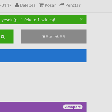
5-0147
Belépés
Kosár
Pénztár
×
sek (pl. 1 fekete 1 színes)!
0 termék: 0 Ft
2 csoport