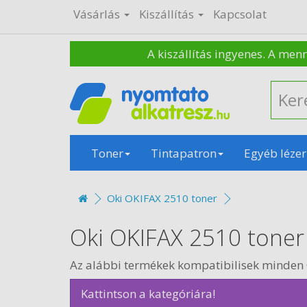
Vásárlás
Kiszállítás
Kapcsolat
A kiszállítás ingyenes. A men
Toner
Tintapatron
Egyéb lézer
Oki OKIFAX 2510 toner
Oki OKIFAX 2510 toner
Az alábbi termékek kompatibilisek minden
Kattintson a kategóriára!