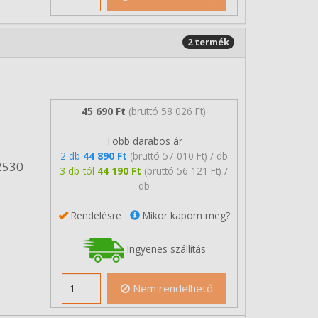
2 termék
45 690 Ft
(bruttó 58 026 Ft)
Több darabos ár
2 db
44 890 Ft
(bruttó 57 010 Ft) / db
2530
3 db-tól
44 190 Ft
(bruttó 56 121 Ft) /
db
Rendelésre
Mikor kapom meg?
Ingyenes szállítás
Nem rendelhető