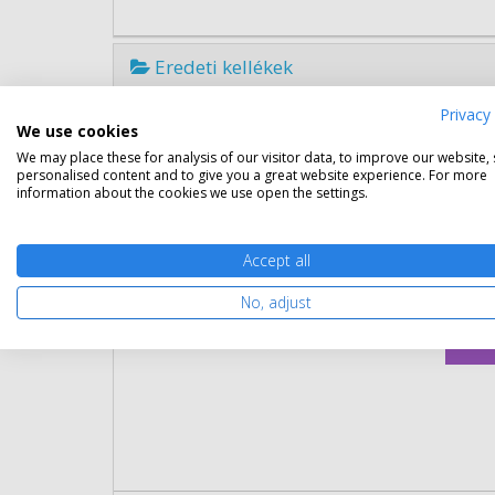
Eredeti kellékek
Privacy 
Eredeti OKI 09004391 nagy kapa
We use cookies
We may place these for analysis of our visitor data, to improve our website,
Gara
personalised content and to give you a great website experience. For more
Kapa
information about the cookies we use open the settings.
Kisze
Szín:
Term
Accept all
Cikk
No, adjust
Rés