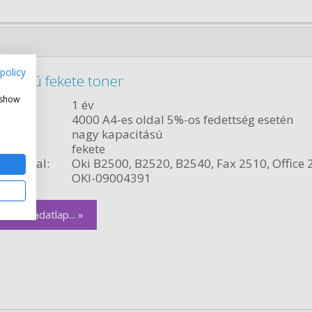
policy
citású fekete toner
 show
ncia:
1 év
citás:
4000 A4-es oldal 5%-os fedettség esetén
relés:
nagy kapacitású
fekete
ékvonal:
Oki B2500, B2520, B2540, Fax 2510, Office 
szám:
OKI-09004391
zletes adatlap... »