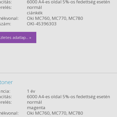
citás:
6000 A4-es oldal 5%-os fedettség esetén
relés:
normál
ciánkék
ékvonal:
Oki MC760, MC770, MC780
szám:
OKI-45396303
zletes adatlap... »
toner
ncia:
1 év
citás:
6000 A4-es oldal 5%-os fedettség esetén
relés:
normál
magenta
ékvonal:
Oki MC760, MC770, MC780