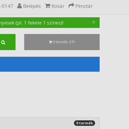
5-0147
Belépés
Kosár
Pénztár
×
sek (pl. 1 fekete 1 színes)!
0 termék: 0 Ft
9 termék