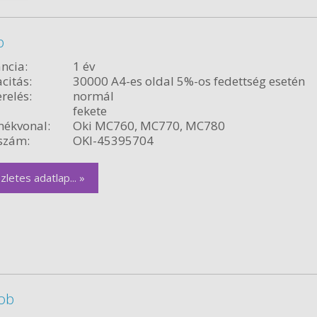
b
ncia:
1 év
citás:
30000 A4-es oldal 5%-os fedettség esetén
relés:
normál
fekete
ékvonal:
Oki MC760, MC770, MC780
szám:
OKI-45395704
zletes adatlap... »
dob