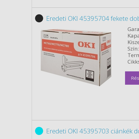
Eredeti OKI 45395704 fekete do
Gara
Kapa
Kisze
Szín:
Term
Cikk
Rés
Eredeti OKI 45395703 ciánkék 