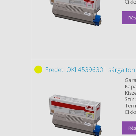
Cikk
Rés
Eredeti OKI 45396301 sárga ton
Gara
Kapa
Kisze
Szín:
Term
Cikk
Rés