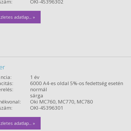
szám:
OKI-45396302
zletes adatlap... »
er
ncia:
1 év
citás:
6000 A4-es oldal 5%-os fedettség esetén
relés:
normál
sárga
ékvonal:
Oki MC760, MC770, MC780
szám:
OKI-45396301
zletes adatlap... »