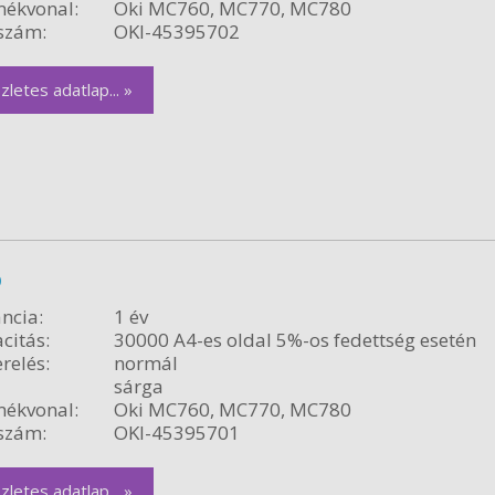
ékvonal:
Oki MC760, MC770, MC780
szám:
OKI-45395702
zletes adatlap... »
b
ncia:
1 év
citás:
30000 A4-es oldal 5%-os fedettség esetén
relés:
normál
sárga
ékvonal:
Oki MC760, MC770, MC780
szám:
OKI-45395701
zletes adatlap... »