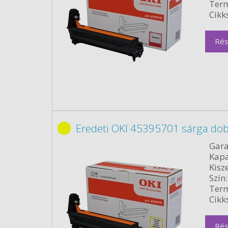
Term
Cikk
Rés
Eredeti OKI 45395701 sárga do
Gara
Kapa
Kisze
Szín:
Term
Cikk
Rés