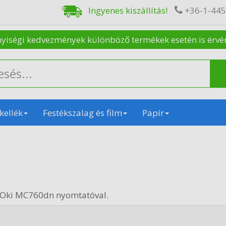
Ingyenes kiszállítás!
+36-1-44
nyiségi kedvezmények különböző termékek esetén is érvénye
kellék
Festékszalag és film
Papír
 Oki MC760dn nyomtatóval.