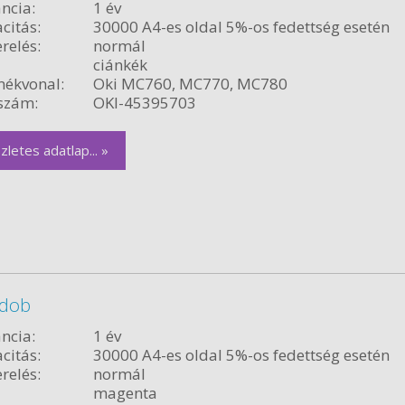
ncia:
1 év
citás:
30000 A4-es oldal 5%-os fedettség esetén
relés:
normál
ciánkék
ékvonal:
Oki MC760, MC770, MC780
szám:
OKI-45395703
zletes adatlap... »
 dob
ncia:
1 év
citás:
30000 A4-es oldal 5%-os fedettség esetén
relés:
normál
magenta