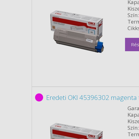
Kapa
Kisze
Szín:
Term
Cikk
Rés
Eredeti OKI 45396302 magenta 
Gara
Kapa
Kisze
Szín:
Term