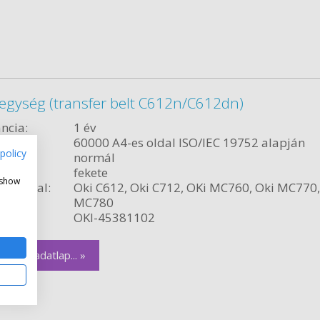
 egység (transfer belt C612n/C612dn)
ncia:
1 év
citás:
60000 A4-es oldal ISO/IEC 19752 alapján
policy
relés:
normál
fekete
 show
ékvonal:
Oki C612, Oki C712, OKi MC760, Oki MC770,
MC780
szám:
OKI-45381102
zletes adatlap... »