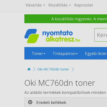
Vásárlás
Kiszállítás
Kapcsolat
A kiszállítás ingyenes. A men
Toner
Tintapatron
Egyéb lézer
Oki MC760dn toner
Oki MC760dn toner
Az alábbi termékek kompatibilisek minden
Eredeti kellékek