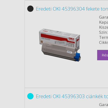
Eredeti OKI 45396304 fekete to
Gara
Kapa
Kisze
Szín:
Term
Cikk
Rés
Eredeti OKI 45396303 ciánkék t
Gara