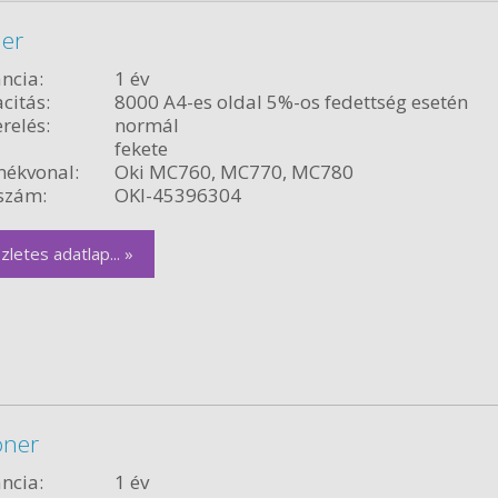
ner
ncia:
1 év
citás:
8000 A4-es oldal 5%-os fedettség esetén
relés:
normál
fekete
ékvonal:
Oki MC760, MC770, MC780
szám:
OKI-45396304
zletes adatlap... »
oner
ncia:
1 év