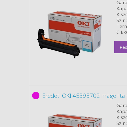
Gara
Kapa
Kisze
Szín:
Term
Cikk
Rés
Eredeti OKI 45395702 magenta
Gara
Kapa
Kisze
Szín: