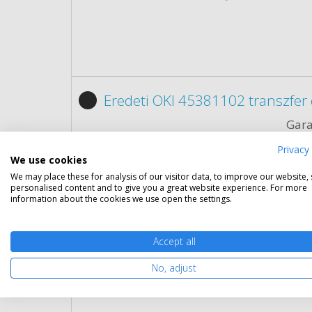
Eredeti OKI 45381102 transzfer
Gara
Kapa
Privacy 
Kisze
We use cookies
Szín:
We may place these for analysis of our visitor data, to improve our website,
Term
personalised content and to give you a great website experience. For more
information about the cookies we use open the settings.
Cikk
Accept all
Rés
No, adjust