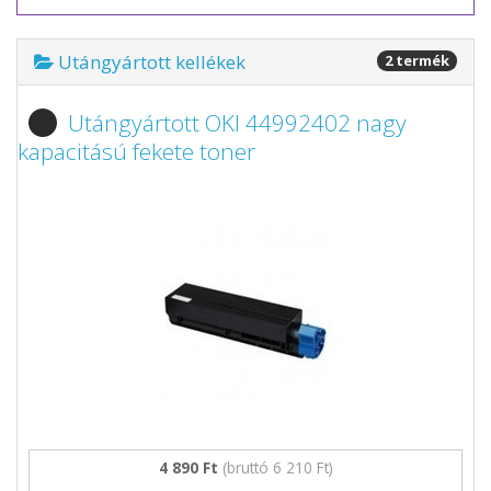
Utángyártott kellékek
2 termék
Utángyártott OKI 44992402 nagy
kapacitású fekete toner
4 890 Ft
(bruttó 6 210 Ft)