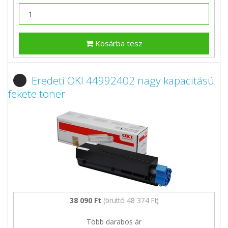
Kosárba tesz
Eredeti OKI 44992402 nagy kapacitású
fekete toner
38 090 Ft
(bruttó 48 374 Ft)
Több darabos ár