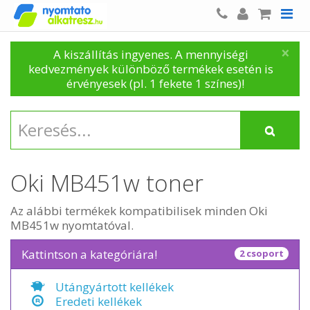
×
A kiszállítás ingyenes. A mennyiségi
kedvezmények különböző termékek esetén is
érvényesek (pl. 1 fekete 1 színes)!
Oki MB451w toner
Az alábbi termékek kompatibilisek minden Oki
MB451w nyomtatóval.
Kattintson a kategóriára!
2 csoport
Utángyártott kellékek
Eredeti kellékek