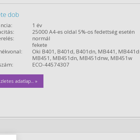
ete dob
ncia:
1 év
citás:
25000 A4-es oldal 5%-os fedettség esetén
relés:
normál
fekete
ékvonal:
Oki B401, B401d, B401dn, MB441, MB441d
MB451, MB451dn, MB451dnw, MB451w
szám:
ECO-44574307
zletes adatlap... »