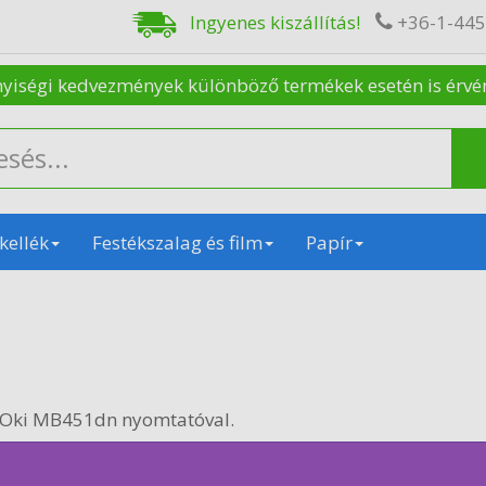
Ingyenes kiszállítás!
+36-1-44
nyiségi kedvezmények különböző termékek esetén is érvénye
kellék
Festékszalag és film
Papír
 Oki MB451dn nyomtatóval.