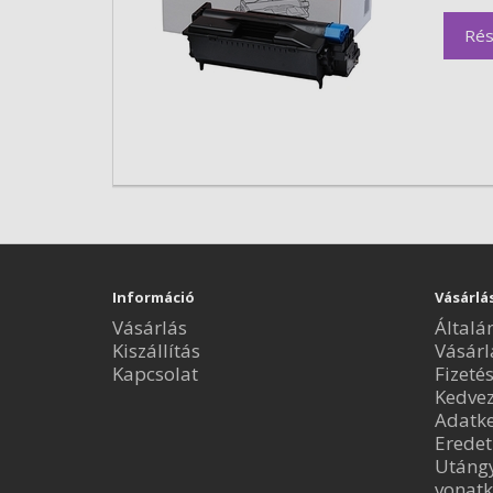
Rés
Információ
Vásárlá
Vásárlás
Általá
Kiszállítás
Vásárl
Kapcsolat
Fizeté
Kedve
Adatke
Eredet
Utángy
vonatk