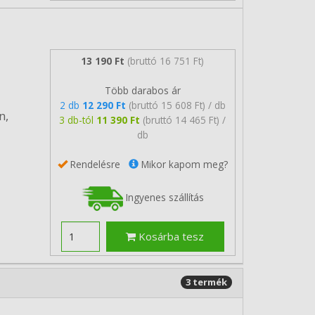
13 190 Ft
(bruttó 16 751 Ft)
Több darabos ár
2 db
12 290 Ft
(bruttó 15 608 Ft) / db
n,
3 db-tól
11 390 Ft
(bruttó 14 465 Ft) /
db
Rendelésre
Mikor kapom meg?
Ingyenes szállítás
Kosárba tesz
3 termék