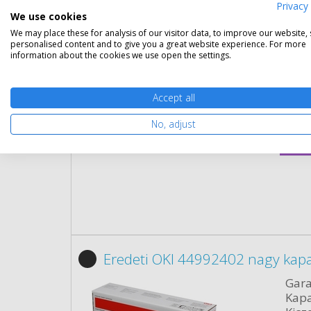
Eredeti OKI 44992401 fekete to
Privacy 
We use cookies
Gara
We may place these for analysis of our visitor data, to improve our website,
Kapa
personalised content and to give you a great website experience. For more
information about the cookies we use open the settings.
Kisze
Szín:
Term
Accept all
Cikk
No, adjust
Rés
Eredeti OKI 44992402 nagy kapa
Gara
Kapa