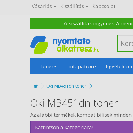
Vásárlás
Kiszállítás
Kapcsolat
A kiszállítás ingyenes. A men
Toner
Tintapatron
Egyéb lézer
Oki MB451dn toner
Oki MB451dn toner
Az alábbi termékek kompatibilisek minden
Kattintson a kategóriára!