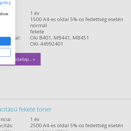
ner
policy
ncia:
1 év
 show
citás:
1500 A4-es oldal 5%-os fedettség esetén
relés:
normál
fekete
ékvonal:
Oki B401, MB441, MB451
szám:
OKI-44992401
zletes adatlap... »
citású fekete toner
ncia:
1 év
citás:
2500 A4-es oldal 5%-os fedettség esetén