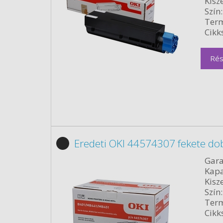
Kisze
Szín:
Term
Cikk
Rés
Eredeti OKI 44574307 fekete do
Gara
Kapa
Kisze
Szín:
Term
Cikk