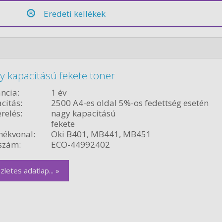
Eredeti kellékek
 kapacitású fekete toner
ncia:
1 év
citás:
2500 A4-es oldal 5%-os fedettség esetén
relés:
nagy kapacitású
fekete
ékvonal:
Oki B401, MB441, MB451
szám:
ECO-44992402
zletes adatlap... »