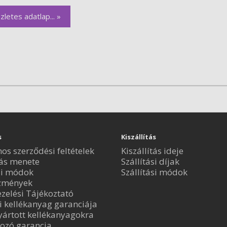
zletes adatlap... »
s
Kiszállítás
nos szerződési feltételek
Kiszállítás ideje
ás menete
Szállítási díjak
si módok
Szállítási módok
zmények
zelési Tájékoztató
i kellékanyag garanciája
ártott kellékanyagokra
ozó garancia