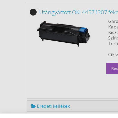
Utángyártott OKI 44574307 fek
Gara
Kapa
Kisze
Szín:
Term
Cikk
Rés
Eredeti kellékek