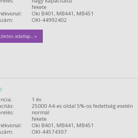
relés:
nagy kapacitású
fekete
ékvonal:
Oki B401, MB441, MB451
szám:
OKI-44992402
zletes adatlap... »
b
ncia:
1 év
citás:
25000 A4-es oldal 5%-os fedettség esetén
relés:
normál
fekete
ékvonal:
Oki B401, MB441, MB451
szám:
OKI-44574307