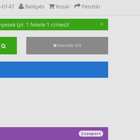
5-0147
Belépés
Kosár
Pénztár
×
sek (pl. 1 fekete 1 színes)!
0 termék: 0 Ft
2 csoport