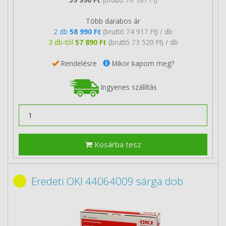
Több darabos ár
2 db
58 990 Ft
(bruttó 74 917 Ft) / db
3 db-tól
57 890 Ft
(bruttó 73 520 Ft) / db
Rendelésre
Mikor kapom meg?
Ingyenes szállítás
Kosárba tesz
Eredeti OKI 44064009 sárga dob