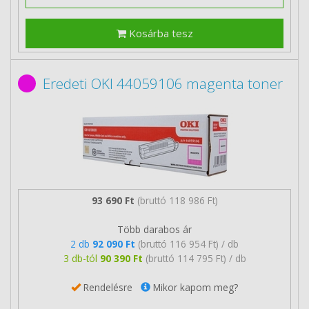
Kosárba tesz
Eredeti OKI 44059106 magenta toner
93 690 Ft
(bruttó 118 986 Ft)
Több darabos ár
2 db
92 090 Ft
(bruttó 116 954 Ft) / db
3 db-tól
90 390 Ft
(bruttó 114 795 Ft) / db
Rendelésre
Mikor kapom meg?