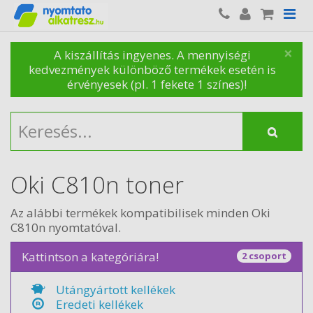
×
A kiszállítás ingyenes. A mennyiségi
kedvezmények különböző termékek esetén is
érvényesek (pl. 1 fekete 1 színes)!
Oki C810n toner
Az alábbi termékek kompatibilisek minden Oki
C810n nyomtatóval.
Kattintson a kategóriára!
2 csoport
Utángyártott kellékek
Eredeti kellékek