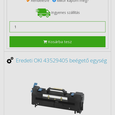
Rendelésre
Mikor kapom meg?
Ingyenes szállítás
Kosárba tesz
Eredeti OKI 43529405 beégető egység