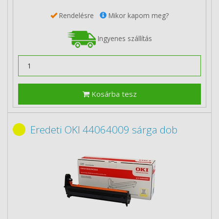
Rendelésre
Mikor kapom meg?
Ingyenes szállítás
Kosárba tesz
Eredeti OKI 44064009 sárga dob