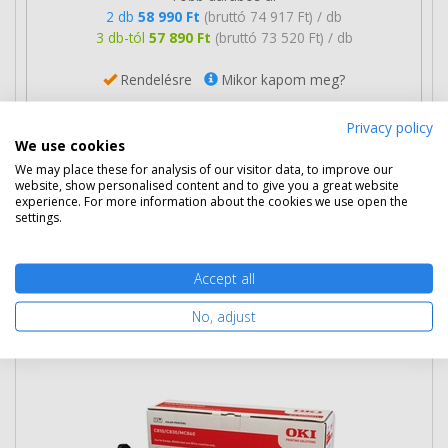
2 db
58 990 Ft
(bruttó 74 917 Ft) / db
3 db-tól
57 890 Ft
(bruttó 73 520 Ft) / db
Rendelésre
Mikor kapom meg?
Ingyenes szállítás
Privacy policy
We use cookies
We may place these for analysis of our visitor data, to improve our
website, show personalised content and to give you a great website
experience. For more information about the cookies we use open the
settings.
Kosárba tesz
Accept all
Eredeti OKI 44064011 ciánkék dob
No, adjust