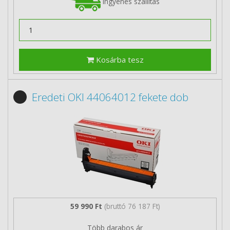
Ingyenes szállítás
Kosárba tesz
Eredeti OKI 44064012 fekete dob
59 990 Ft
(bruttó 76 187 Ft)
Több darabos ár