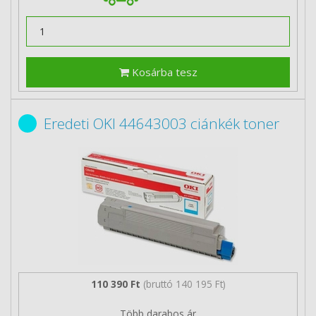
Kosárba tesz
Eredeti OKI 44643003 ciánkék toner
110 390 Ft
(bruttó 140 195 Ft)
Több darabos ár