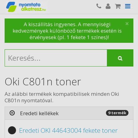
×
A kiszállítás ingyenes. A mennyiségi
kedvezmények különböző termékek esetén is
érvényesek (pl. 1 fekete 1 színes)!
Oki C801n toner
Az alábbi termékek kompatibilisek minden Oki
C801n nyomtatóval.
Eredeti kellékek
9 termék
Eredeti OKI 44643004 fekete toner