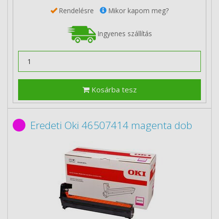
Rendelésre
Mikor kapom meg?
Ingyenes szállítás
Kosárba tesz
Eredeti Oki 46507414 magenta dob