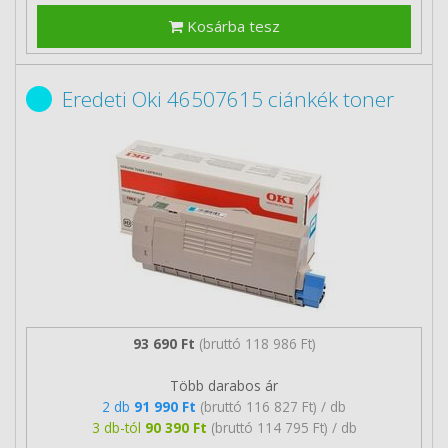
Kosárba tesz
Eredeti Oki 46507615 ciánkék toner
93 690 Ft
(bruttó 118 986 Ft)
Több darabos ár
2 db
91 990 Ft
(bruttó 116 827 Ft) / db
3 db-tól
90 390 Ft
(bruttó 114 795 Ft) / db