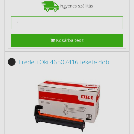
Ingyenes szállítás
Kosárba tesz
Eredeti Oki 46507416 fekete dob