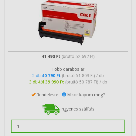
41 490 Ft
(bruttó 52 692 Ft)
Több darabos ár
2 db
40 790 Ft
(bruttó 51 803 Ft) / db
3 db-tól
39 990 Ft
(bruttó 50 787 Ft) / db
Rendelésre
Mikor kapom meg?
Ingyenes szállítás