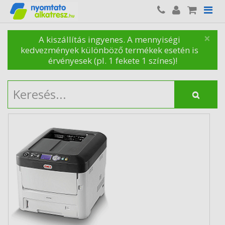
×
A kiszállítás ingyenes. A mennyiségi
kedvezmények különböző termékek esetén is
érvényesek (pl. 1 fekete 1 színes)!