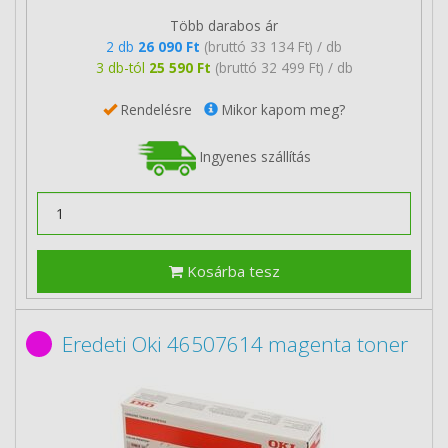
Több darabos ár
2 db
26 090 Ft
(bruttó 33 134 Ft) / db
3 db-tól
25 590 Ft
(bruttó 32 499 Ft) / db
Rendelésre
Mikor kapom meg?
Ingyenes szállítás
Kosárba tesz
Eredeti Oki 46507614 magenta toner