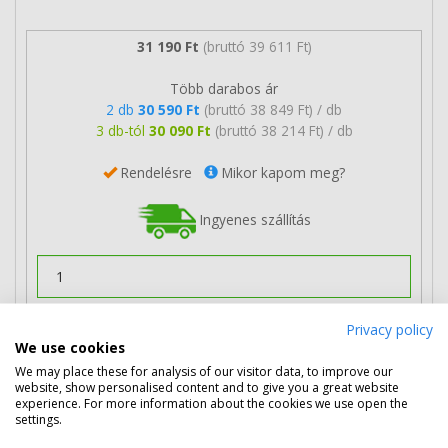
31 190 Ft
(bruttó 39 611 Ft)
Több darabos ár
2 db
30 590 Ft
(bruttó 38 849 Ft) / db
3 db-tól
30 090 Ft
(bruttó 38 214 Ft) / db
Rendelésre
Mikor kapom meg?
Ingyenes szállítás
Privacy policy
Kosárba tesz
We use cookies
We may place these for analysis of our visitor data, to improve our
website, show personalised content and to give you a great website
Eredeti Oki 46507415 ciánkék dob
experience. For more information about the cookies we use open the
settings.