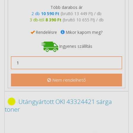
Több darabos ár
2 db
10 590 Ft
(bruttó 13 449 Ft) / db
3 db-tól
8 390 Ft
(bruttó 10 655 Ft) / db
Rendelésre
Mikor kapom meg?
Ingyenes szállítás
Nem rendelhető
Utángyártott OKI 43324421 sárga
toner