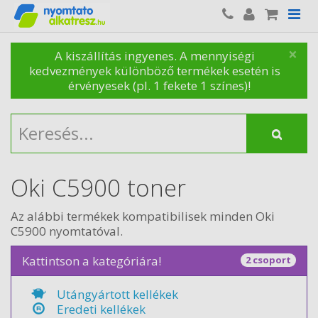
×
A kiszállítás ingyenes. A mennyiségi
kedvezmények különböző termékek esetén is
érvényesek (pl. 1 fekete 1 színes)!
Oki C5900 toner
Az alábbi termékek kompatibilisek minden Oki
C5900 nyomtatóval.
Kattintson a kategóriára!
2 csoport
Utángyártott kellékek
Eredeti kellékek