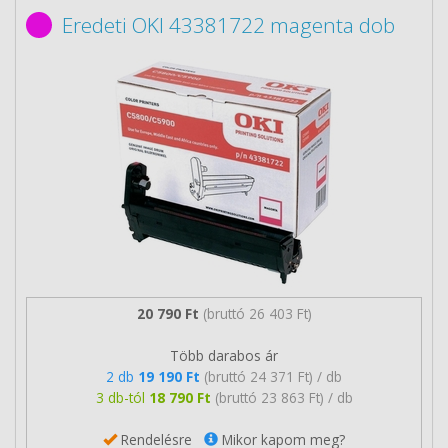
Eredeti OKI 43381722 magenta dob
20 790 Ft
(bruttó 26 403 Ft)
Több darabos ár
2 db
19 190 Ft
(bruttó 24 371 Ft) / db
3 db-tól
18 790 Ft
(bruttó 23 863 Ft) / db
Rendelésre
Mikor kapom meg?