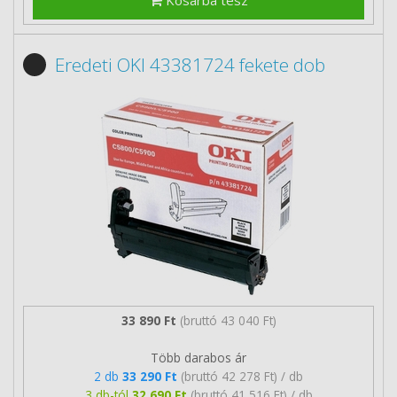
Kosárba tesz
Eredeti OKI 43381724 fekete dob
33 890 Ft
(bruttó 43 040 Ft)
Több darabos ár
2 db
33 290 Ft
(bruttó 42 278 Ft) / db
3 db-tól
32 690 Ft
(bruttó 41 516 Ft) / db