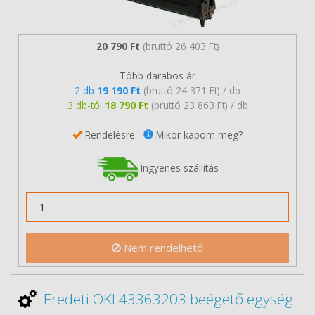
20 790 Ft
(bruttó 26 403 Ft)
Több darabos ár
2 db
19 190 Ft
(bruttó 24 371 Ft) / db
3 db-tól
18 790 Ft
(bruttó 23 863 Ft) / db
Rendelésre
Mikor kapom meg?
Ingyenes szállítás
Nem rendelhető
Eredeti OKI 43363203 beégető egység