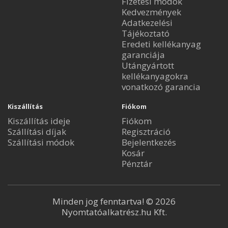
Fizetési módok
Kedvezmények
Adatkezelési
Tájékoztató
Eredeti kellékanyag
garanciája
Utángyártott
kellékanyagokra
vonatkozó garancia
Kiszállítás
Fiókom
Kiszállítás ideje
Fiókom
Szállítási díjak
Regisztráció
Szállítási módok
Bejelentkezés
Kosár
Pénztár
Minden jog fenntartva! © 2026
Nyomtatóalkatrész.hu Kft.