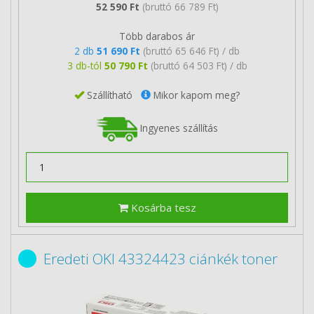
52 590 Ft
(bruttó 66 789 Ft)
Több darabos ár
2 db
51 690 Ft
(bruttó 65 646 Ft) / db
3 db-tól
50 790 Ft
(bruttó 64 503 Ft) / db
Szállítható
Mikor kapom meg?
Ingyenes szállítás
Kosárba tesz
Eredeti OKI 43324423 ciánkék toner