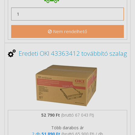
Nem rendelhető
Eredeti OKI 43363412 továbbító szalag
52 790 Ft
(bruttó 67 043 Ft)
Több darabos ár
2 db
51 890 Ft
(bruttó 65 900 Ft) / db