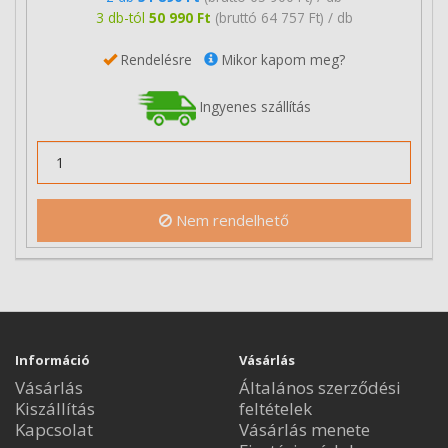
3 db-tól
50 990 Ft
(bruttó 64 757 Ft) / db
Rendelésre
Mikor kapom meg?
Ingyenes szállítás
Nem rendelhető
Információ
Vásárlás
Vásárlás
Általános szerződési
Kiszállítás
feltételek
Kapcsolat
Vásárlás menete