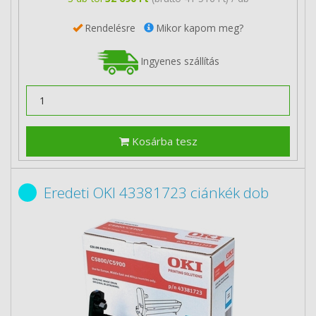
Rendelésre
Mikor kapom meg?
Ingyenes szállítás
Kosárba tesz
Eredeti OKI 43381723 ciánkék dob