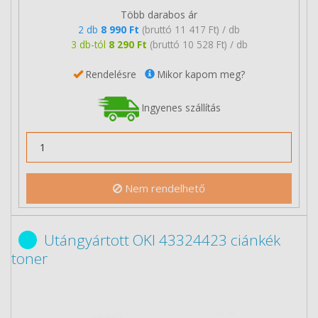
Több darabos ár
2 db
8 990 Ft
(bruttó 11 417 Ft) / db
3 db-tól
8 290 Ft
(bruttó 10 528 Ft) / db
Rendelésre
Mikor kapom meg?
Ingyenes szállítás
Nem rendelhető
Utángyártott OKI 43324423 ciánkék
toner