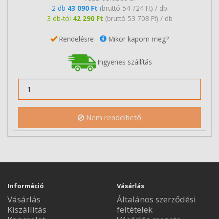
2 db
43 090 Ft
(bruttó 54 724 Ft) / db
3 db-tól
42 290 Ft
(bruttó 53 708 Ft) / db
Rendelésre
Mikor kapom meg?
Ingyenes szállítás
Nem rendelhető
Információ
Vásárlás
Vásárlás
Általános szerződési
Kiszállítás
feltételek