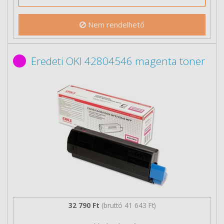
Nem rendelhető
Eredeti OKI 42804546 magenta toner
32 790 Ft
(bruttó 41 643 Ft)