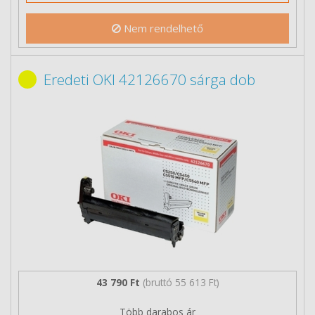
Nem rendelhető
Eredeti OKI 42126670 sárga dob
43 790 Ft
(bruttó 55 613 Ft)
Több darabos ár