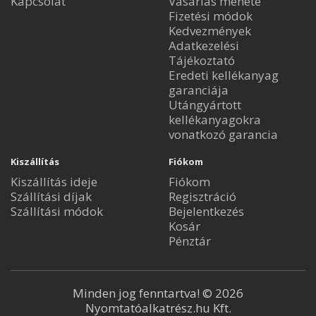
Kapcsolat
Vásárlás menete
Fizetési módok
Kedvezmények
Adatkezelési
Tájékoztató
Eredeti kellékanyag
garanciája
Utángyártott
kellékanyagokra
vonatkozó garancia
Kiszállítás
Fiókom
Kiszállítás ideje
Fiókom
Szállítási díjak
Regisztráció
Szállítási módok
Bejelentkezés
Kosár
Pénztár
Minden jog fenntartva! © 2026
Nyomtatóalkatrész.hu Kft.