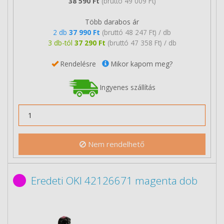
38 590 Ft
(bruttó 49 009 Ft)
Több darabos ár
2 db
37 990 Ft
(bruttó 48 247 Ft) / db
3 db-tól
37 290 Ft
(bruttó 47 358 Ft) / db
Rendelésre
Mikor kapom meg?
Ingyenes szállítás
Nem rendelhető
Eredeti OKI 42126671 magenta dob