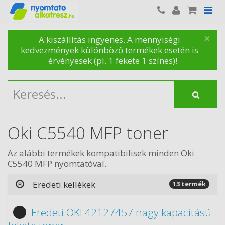
×
A kiszállítás ingyenes. A mennyiségi
kedvezmények különböző termékek esetén is
érvényesek (pl. 1 fekete 1 színes)!
Oki C5540 MFP toner
Az alábbi termékek kompatibilisek minden Oki
C5540 MFP nyomtatóval.
Eredeti kellékek
13 termék
Eredeti OKI 42127457 nagy kapacitású