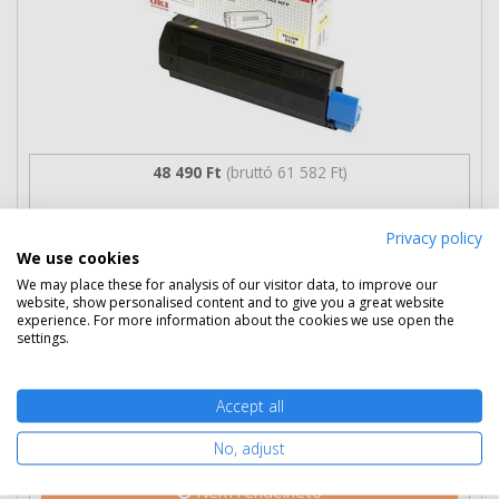
48 490 Ft
(bruttó 61 582 Ft)
Több darabos ár
Privacy policy
2 db
47 590 Ft
(bruttó 60 439 Ft) / db
We use cookies
3 db-tól
46 790 Ft
(bruttó 59 423 Ft) / db
We may place these for analysis of our visitor data, to improve our
website, show personalised content and to give you a great website
Rendelésre
Mikor kapom meg?
experience. For more information about the cookies we use open the
settings.
Ingyenes szállítás
Accept all
No, adjust
Nem rendelhető