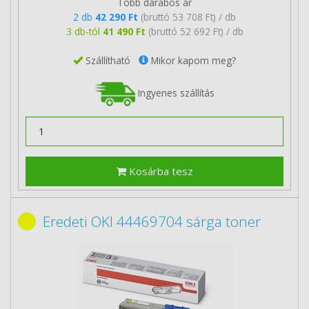
Több darabos ár
2 db
42 290 Ft
(bruttó 53 708 Ft) / db
3 db-tól
41 490 Ft
(bruttó 52 692 Ft) / db
Szállítható
Mikor kapom meg?
Ingyenes szállítás
Kosárba tesz
Eredeti OKI 44469704 sárga toner