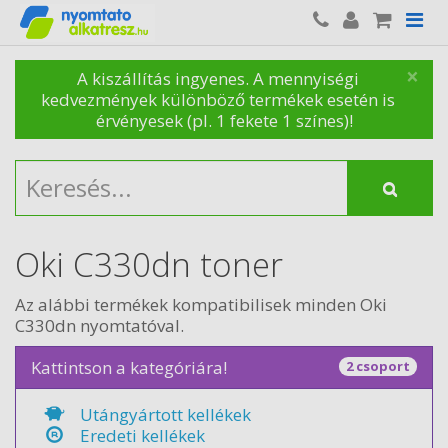
×
A kiszállítás ingyenes. A mennyiségi
kedvezmények különböző termékek esetén is
érvényesek (pl. 1 fekete 1 színes)!
Oki C330dn toner
Az alábbi termékek kompatibilisek minden Oki
C330dn nyomtatóval.
Kattintson a kategóriára!
2 csoport
Utángyártott kellékek
Eredeti kellékek