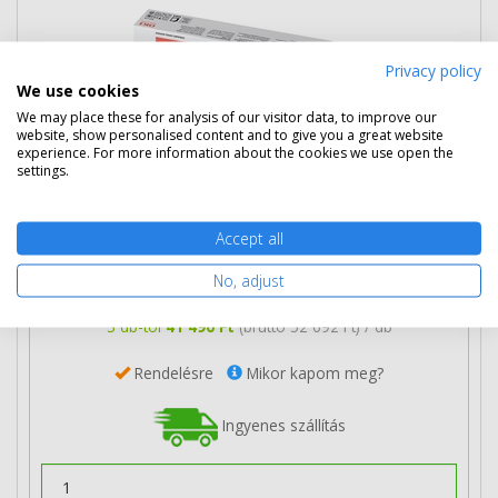
Privacy policy
We use cookies
We may place these for analysis of our visitor data, to improve our
website, show personalised content and to give you a great website
experience. For more information about the cookies we use open the
settings.
42 990 Ft
(bruttó 54 597 Ft)
Accept all
Több darabos ár
No, adjust
2 db
42 290 Ft
(bruttó 53 708 Ft) / db
3 db-tól
41 490 Ft
(bruttó 52 692 Ft) / db
Rendelésre
Mikor kapom meg?
Ingyenes szállítás