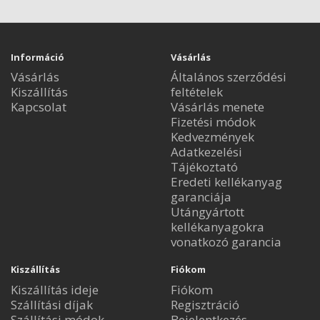
Információ
Vásárlás
Vásárlás
Általános szerződési
Kiszállítás
feltételek
Kapcsolat
Vásárlás menete
Fizetési módok
Kedvezmények
Adatkezelési
Tájékoztató
Eredeti kellékanyag
garanciája
Utángyártott
kellékanyagokra
vonatkozó garancia
Kiszállítás
Fiókom
Kiszállítás ideje
Fiókom
Szállítási díjak
Regisztráció
Szállítási módok
Bejelentkezés