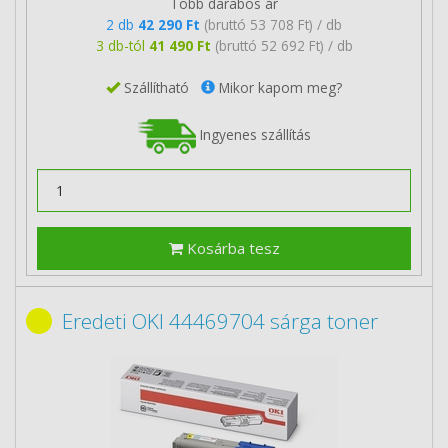
Több darabos ár
2 db
42 290 Ft
(bruttó 53 708 Ft) / db
3 db-tól
41 490 Ft
(bruttó 52 692 Ft) / db
Szállítható
Mikor kapom meg?
Ingyenes szállítás
Kosárba tesz
Eredeti OKI 44469704 sárga toner