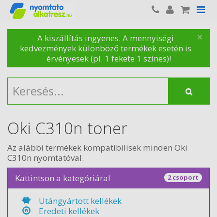
×
A kiszállítás ingyenes. A mennyiségi
kedvezmények különböző termékek esetén is
érvényesek (pl. 1 fekete 1 színes)!
Oki C310n toner
Az alábbi termékek kompatibilisek minden Oki
C310n nyomtatóval.
Kattintson a kategóriára!
2 csoport
Utángyártott kellékek
Eredeti kellékek