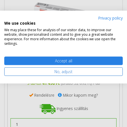
Privacy policy
We use cookies
We may place these for analysis of our visitor data, to improve our
website, show personalised content and to give you a great website
experience. For more information about the cookies we use open the
settings.
42 990 Ft
(bruttó 54 597 Ft)
Accept all
Több darabos ár
No, adjust
2 db
42 290 Ft
(bruttó 53 708 Ft) / db
3 db-tól
41 490 Ft
(bruttó 52 692 Ft) / db
Rendelésre
Mikor kapom meg?
Ingyenes szállítás