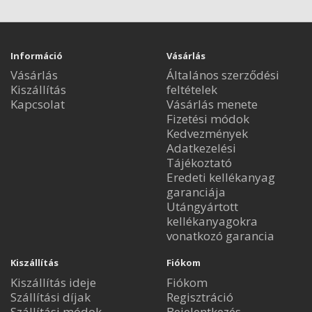
Információ
Vásárlás
Vásárlás
Általános szerződési
Kiszállítás
feltételek
Kapcsolat
Vásárlás menete
Fizetési módok
Kedvezmények
Adatkezelési
Tájékoztató
Eredeti kellékanyag
garanciája
Utángyártott
kellékanyagokra
vonatkozó garancia
Kiszállítás
Fiókom
Kiszállítás ideje
Fiókom
Szállítási díjak
Regisztráció
Szállítási módok
Bejelentkezés