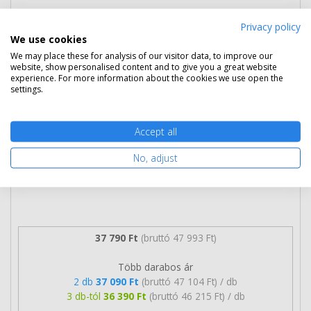
Eredeti OKI 44250723 nagy kapacitású
Privacy policy
ciánkék toner
We use cookies
We may place these for analysis of our visitor data, to improve our
website, show personalised content and to give you a great website
experience. For more information about the cookies we use open the
settings.
Accept all
No, adjust
37 790 Ft
(bruttó 47 993 Ft)
Több darabos ár
2 db
37 090 Ft
(bruttó 47 104 Ft) / db
3 db-tól
36 390 Ft
(bruttó 46 215 Ft) / db