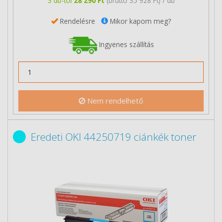
3 db-tól
28 290 Ft
(bruttó 35 928 Ft) / db
Rendelésre
Mikor kapom meg?
Ingyenes szállítás
Nem rendelhető
Eredeti OKI 44250719 ciánkék toner