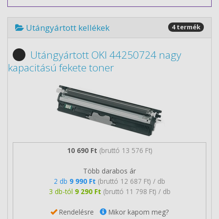
Utángyártott kellékek
4 termék
Utángyártott OKI 44250724 nagy
kapacitású fekete toner
10 690 Ft
(bruttó 13 576 Ft)
Több darabos ár
2 db
9 990 Ft
(bruttó 12 687 Ft) / db
3 db-tól
9 290 Ft
(bruttó 11 798 Ft) / db
Rendelésre
Mikor kapom meg?