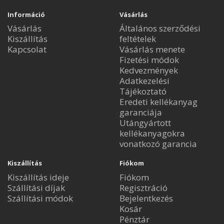
Információ
Vásárlás
Vásárlás
Általános szerződési
Kiszállítás
feltételek
Kapcsolat
Vásárlás menete
Fizetési módok
Kedvezmények
Adatkezelési
Tájékoztató
Eredeti kellékanyag
garanciája
Utángyártott
kellékanyagokra
vonatkozó garancia
Kiszállítás
Fiókom
Kiszállítás ideje
Fiókom
Szállítási díjak
Regisztráció
Szállítási módok
Bejelentkezés
Kosár
Pénztár