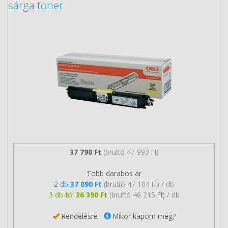
sárga toner
37 790 Ft
(bruttó 47 993 Ft)
Több darabos ár
2 db
37 090 Ft
(bruttó 47 104 Ft) / db
3 db-tól
36 390 Ft
(bruttó 46 215 Ft) / db
Rendelésre
Mikor kapom meg?