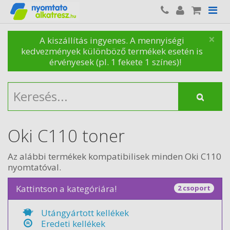
×
A kiszállítás ingyenes. A mennyiségi
kedvezmények különböző termékek esetén is
érvényesek (pl. 1 fekete 1 színes)!
Oki C110 toner
Az alábbi termékek kompatibilisek minden Oki C110
nyomtatóval.
Kattintson a kategóriára!
2 csoport
Utángyártott kellékek
Eredeti kellékek