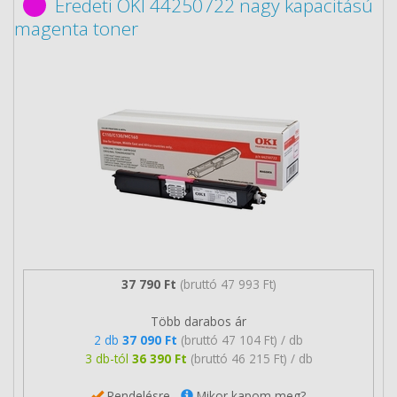
Eredeti OKI 44250722 nagy kapacitású
magenta toner
37 790 Ft
(bruttó 47 993 Ft)
Több darabos ár
2 db
37 090 Ft
(bruttó 47 104 Ft) / db
3 db-tól
36 390 Ft
(bruttó 46 215 Ft) / db
Rendelésre
Mikor kapom meg?