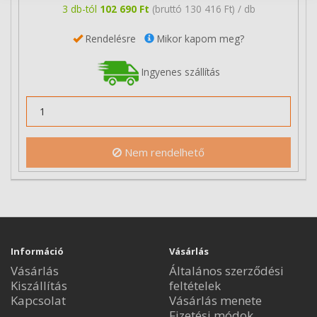
3 db-tól
102 690 Ft
(bruttó 130 416 Ft) / db
Rendelésre
Mikor kapom meg?
Ingyenes szállítás
Nem rendelhető
Információ
Vásárlás
Vásárlás
Általános szerződési
Kiszállítás
feltételek
Kapcsolat
Vásárlás menete
Fizetési módok