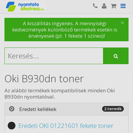
×
A kiszállítás ingyenes. A mennyiségi
kedvezmények különböző termékek esetén is
érvényesek (pl. 1 fekete 1 színes)!
Oki B930dn toner
Az alábbi termékek kompatibilisek minden Oki
B930dn nyomtatóval.
Eredeti kellékek
2 termék
Eredeti OKI 01221601 fekete toner