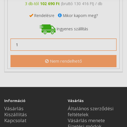
3 db-tól
102 690 Ft
(bruttó 130 416 Ft) / db
Rendelésre
Mikor kapom meg?
Ingyenes szállítás
Nem rendelhető
Információ
Vásárlás
Vásárlás
Általános szerződési
Kiszállítás
feltételek
Kapcsolat
Vásárlás menete
Fizetési módok