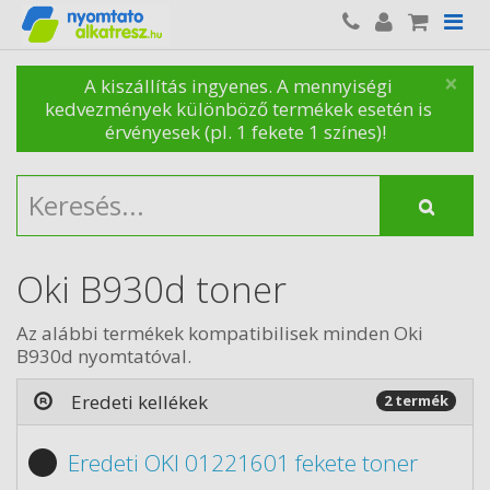
×
A kiszállítás ingyenes. A mennyiségi
kedvezmények különböző termékek esetén is
érvényesek (pl. 1 fekete 1 színes)!
Oki B930d toner
Az alábbi termékek kompatibilisek minden Oki
B930d nyomtatóval.
Eredeti kellékek
2 termék
Eredeti OKI 01221601 fekete toner