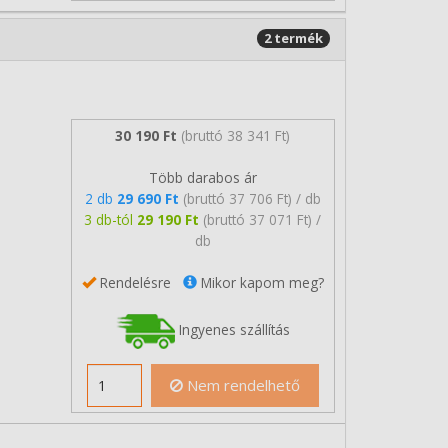
2 termék
30 190 Ft
(bruttó 38 341 Ft)
Több darabos ár
2 db
29 690 Ft
(bruttó 37 706 Ft) / db
3 db-tól
29 190 Ft
(bruttó 37 071 Ft) /
db
Rendelésre
Mikor kapom meg?
Ingyenes szállítás
Nem rendelhető