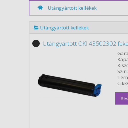
Utángyártott kellékek
Utángyártott kellékek
Utángyártott OKI 43502302 feke
Gara
Kapa
Kisze
Szín:
Term
Cikk
Rés