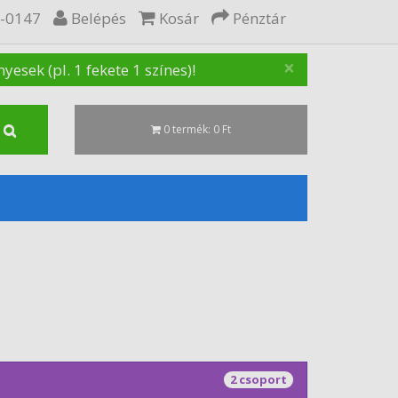
5-0147
Belépés
Kosár
Pénztár
×
sek (pl. 1 fekete 1 színes)!
0 termék: 0 Ft
2 csoport