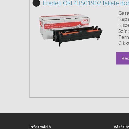
Eredeti OKI 43501902 fekete do
Gara
Kapa
Kisze
Szín:
Term
Cikk
Rés
Információ
Vásárlá