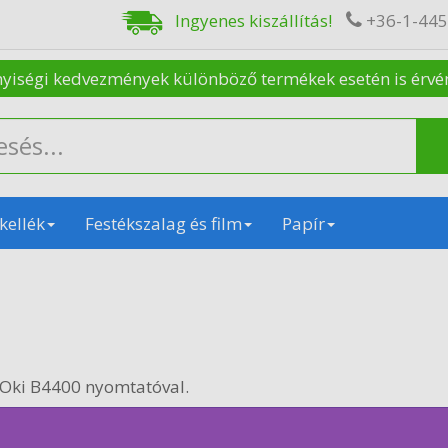
Ingyenes kiszállítás!
+36-1-44
nyiségi kedvezmények különböző termékek esetén is érvénye
kellék
Festékszalag és film
Papír
 Oki B4400 nyomtatóval.