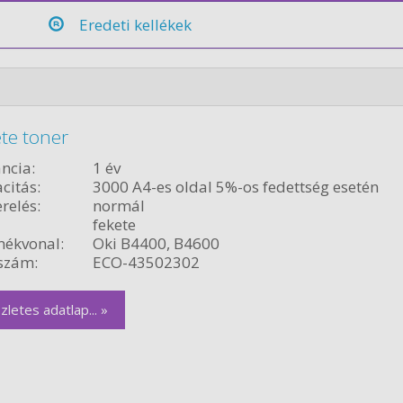
Eredeti kellékek
te toner
ncia:
1 év
citás:
3000 A4-es oldal 5%-os fedettség esetén
relés:
normál
fekete
ékvonal:
Oki B4400, B4600
szám:
ECO-43502302
zletes adatlap... »