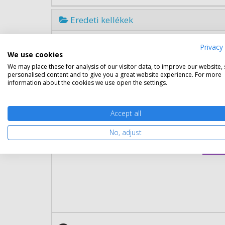
Eredeti kellékek
Eredeti OKI 43502302 fekete to
Privacy 
We use cookies
Gara
We may place these for analysis of our visitor data, to improve our website,
Kapa
personalised content and to give you a great website experience. For more
information about the cookies we use open the settings.
Kisze
Szín:
Term
Accept all
Cikk
No, adjust
Rés