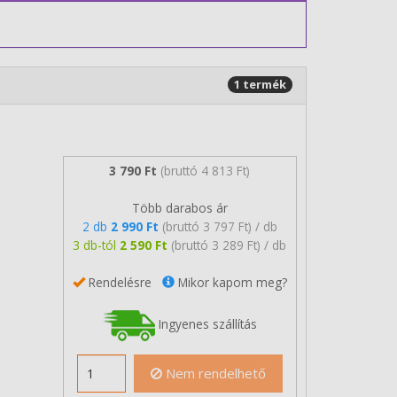
1 termék
3 790 Ft
(bruttó 4 813 Ft)
Több darabos ár
2 db
2 990 Ft
(bruttó 3 797 Ft) / db
3 db-tól
2 590 Ft
(bruttó 3 289 Ft) / db
Rendelésre
Mikor kapom meg?
Ingyenes szállítás
Nem rendelhető