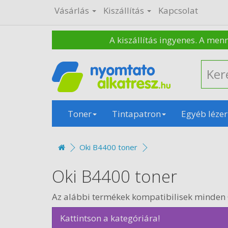
Vásárlás
Kiszállítás
Kapcsolat
A kiszállítás ingyenes. A men
Toner
Tintapatron
Egyéb lézer
Oki B4400 toner
Oki B4400 toner
Az alábbi termékek kompatibilisek minden
Kattintson a kategóriára!