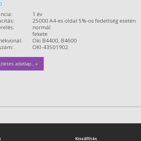
b
ncia:
1 év
citás:
25000 A4-es oldal 5%-os fedettség esetén
relés:
normál
fekete
ékvonal:
Oki B4400, B4600
szám:
OKI-43501902
zletes adatlap... »
s
Kiszállítás