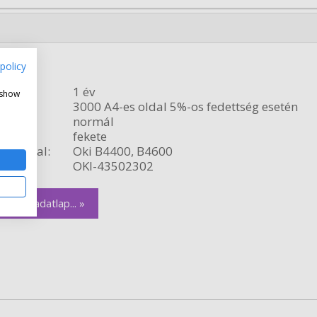
ner
policy
ncia:
1 év
 show
citás:
3000 A4-es oldal 5%-os fedettség esetén
relés:
normál
fekete
ékvonal:
Oki B4400, B4600
szám:
OKI-43502302
zletes adatlap... »