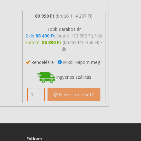
89 990 Ft
(bruttó 114 287 Ft)
Több darabos ár
2 db
88 490 Ft
(bruttó 112 382 Ft) / db
3 db-tól
86 890 Ft
(bruttó 110 350 Ft) /
db
Rendelésre
Mikor kapom meg?
Ingyenes szállítás
Nem rendelhető
Fiókom