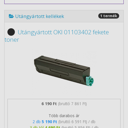
Utángyártott kellékek
1 termék
Utángyártott OKI 01103402 fekete
toner
6 190 Ft
(bruttó 7 861 Ft)
Több darabos ár
2 db
5 190 Ft
(bruttó 6 591 Ft) / db
3 db-tól
4 690 Ft
(bruttó 5 956 Ft) / db