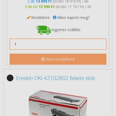
2 db
14 890 Ft
(bruttó 18 910 Ft) / db
3 db-tól
13 990 Ft
(bruttó 17 767 Ft) / db
Rendelésre
Mikor kapom meg?
Ingyenes szállítás
Nem rendelhető
Eredeti OKI 42102802 fekete dob