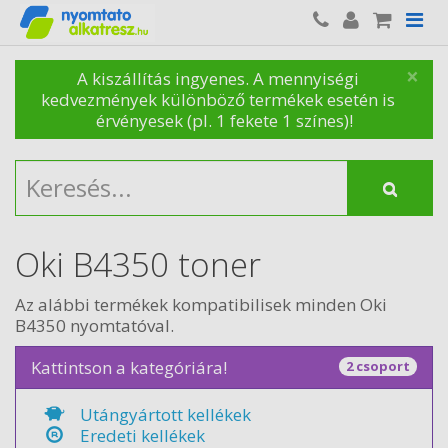
×
A kiszállítás ingyenes. A mennyiségi
kedvezmények különböző termékek esetén is
érvényesek (pl. 1 fekete 1 színes)!
Oki B4350 toner
Az alábbi termékek kompatibilisek minden Oki
B4350 nyomtatóval.
Kattintson a kategóriára!
2 csoport
Utángyártott kellékek
Eredeti kellékek