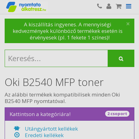
×
A kiszállítás ingyenes. A mennyiségi
kedvezmények különböző termékek esetén is
érvényesek (pl. 1 fekete 1 színes)!
Oki B2540 MFP toner
Az alábbi termékek kompatibilisek minden Oki
B2540 MFP nyomtatóval.
Kattintson a kategóriára!
2 csoport
Utángyártott kellékek
Eredeti kellékek