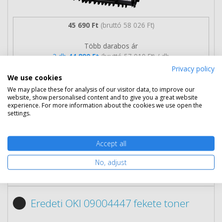
45 690 Ft
(bruttó 58 026 Ft)
Több darabos ár
2 db
44 890 Ft
(bruttó 57 010 Ft) / db
3 db-tól
44 190 Ft
(bruttó 56 121 Ft) / db
Privacy policy
We use cookies
Rendelésre
Mikor kapom meg?
We may place these for analysis of our visitor data, to improve our
website, show personalised content and to give you a great website
experience. For more information about the cookies we use open the
Ingyenes szállítás
settings.
Accept all
No, adjust
Nem rendelhető
Eredeti OKI 09004447 fekete toner