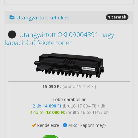
Utángyártott kellékek
1 termék
Utángyártott OKI 09004391 nagy
kapacitású fekete toner
15 090 Ft
(bruttó 19 164 Ft)
Több darabos ár
2 db
14 090 Ft
(bruttó 17 894 Ft) / db
3 db-tól
13 090 Ft
(bruttó 16 624 Ft) / db
Rendelésre
Mikor kapom meg?