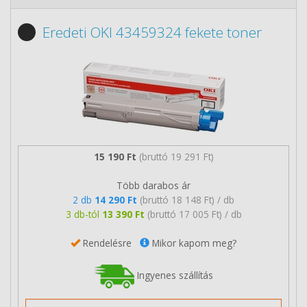
Eredeti OKI 43459324 fekete toner
15 190 Ft
(bruttó 19 291 Ft)
Több darabos ár
2 db
14 290 Ft
(bruttó 18 148 Ft) / db
3 db-tól
13 390 Ft
(bruttó 17 005 Ft) / db
Rendelésre
Mikor kapom meg?
Ingyenes szállítás