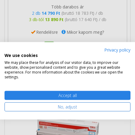
Több darabos ár
2 db
14 790 Ft
(bruttó 18 783 Ft) / db
3 db-tól
13 890 Ft
(bruttó 17 640 Ft) / db
Rendelésre
Mikor kapom meg?
Ingyenes szállítás
Privacy policy
We use cookies
We may place these for analysis of our visitor data, to improve our
website, show personalised content and to give you a great website
experience. For more information about the cookies we use open the
settings.
Nem rendelhető
Accept all
Eredeti OKI 43459371 ciánkék toner
No, adjust