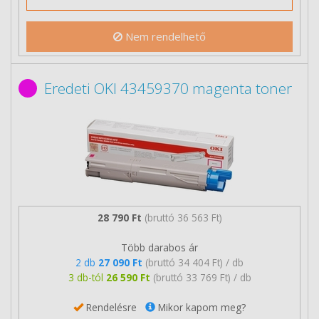
Nem rendelhető
Eredeti OKI 43459370 magenta toner
28 790 Ft
(bruttó 36 563 Ft)
Több darabos ár
2 db
27 090 Ft
(bruttó 34 404 Ft) / db
3 db-tól
26 590 Ft
(bruttó 33 769 Ft) / db
Rendelésre
Mikor kapom meg?