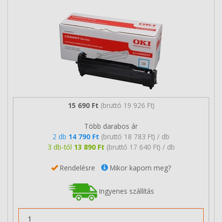
15 690 Ft
(bruttó 19 926 Ft)
Több darabos ár
2 db
14 790 Ft
(bruttó 18 783 Ft) / db
3 db-tól
13 890 Ft
(bruttó 17 640 Ft) / db
Rendelésre
Mikor kapom meg?
Ingyenes szállítás