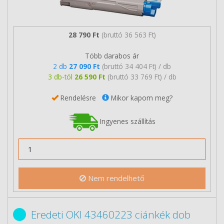
28 790 Ft
(bruttó 36 563 Ft)
Több darabos ár
2 db
27 090 Ft
(bruttó 34 404 Ft) / db
3 db-tól
26 590 Ft
(bruttó 33 769 Ft) / db
Rendelésre
Mikor kapom meg?
Ingyenes szállítás
Nem rendelhető
Eredeti OKI 43460223 ciánkék dob