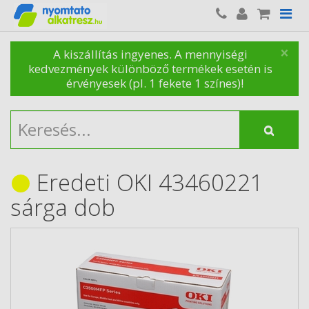
×
A kiszállítás ingyenes. A mennyiségi
kedvezmények különböző termékek esetén is
érvényesek (pl. 1 fekete 1 színes)!
Eredeti OKI 43460221
sárga dob