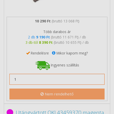
10 290 Ft
(bruttó 13 068 Ft)
Több darabos ár
2 db
9 190 Ft
(bruttó 11 671 Ft) / db
3 db-tól
8 390 Ft
(bruttó 10 655 Ft) / db
Rendelésre
Mikor kapom meg?
Ingyenes szállítás
Nem rendelhető
Utángyártott OKI 43459370 magenta