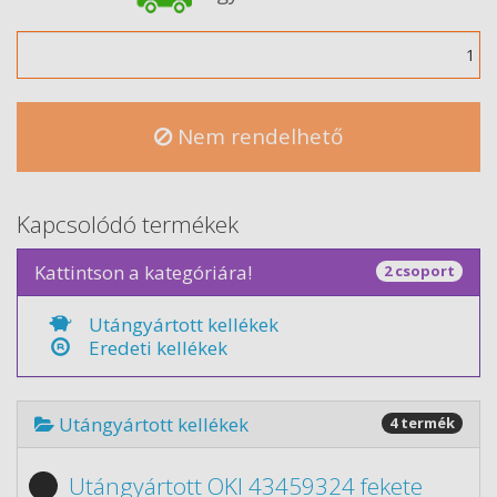
Mennyiség
Nem rendelhető
Kapcsolódó termékek
Kattintson a kategóriára!
2 csoport
Utángyártott kellékek
Eredeti kellékek
Utángyártott kellékek
4 termék
Utángyártott OKI 43459324 fekete