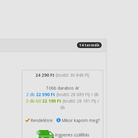
14 termék
24 290 Ft
(bruttó 30 848 Ft)
Több darabos ár
2 db
22 590 Ft
(bruttó 28 689 Ft) / db
3 db-tól
22 190 Ft
(bruttó 28 181 Ft) /
db
Rendelésre
Mikor kapom meg?
Ingyenes szállítás