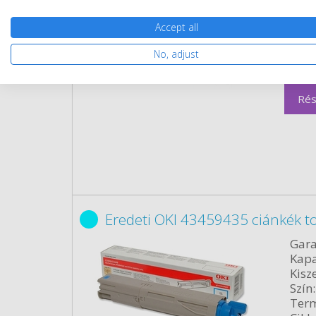
Kapa
Kisze
Accept all
Szín:
Term
No, adjust
Cikk
Rés
Eredeti OKI 43459435 ciánkék t
Gara
Kapa
Kisze
Szín:
Term