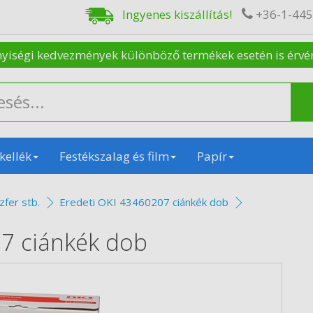
Ingyenes kiszállítás!
+36-1-44
nyiségi kedvezmények különböző termékek esetén is érvénye
kellék
Festékszalag és film
Papír
zfer stb.
Eredeti OKI 43460207 ciánkék dob
07 ciánkék dob