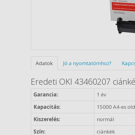
Adatok
Jó a nyomtatómhoz?
Kapc
Eredeti OKI 43460207 ciánk
Garancia:
1 év
Kapacitás:
15000 A4-es old
Kiszerelés:
normál
Szín:
ciánkék