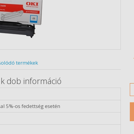
solódó termékek
ék dob információ
M
al 5%-os fedettség esetén