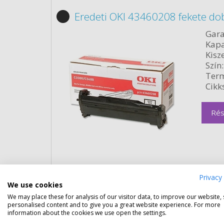
Eredeti OKI 43460208 fekete do
Gara
Kapa
Kisze
Szín:
Term
Cikk
Rés
Privacy 
We use cookies
Eredeti OKI 43459331 nagy kapa
We may place these for analysis of our visitor data, to improve our website,
personalised content and to give you a great website experience. For more
information about the cookies we use open the settings.
Gara