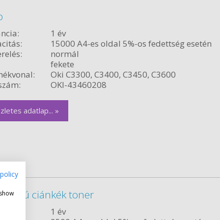
b
ncia:
1 év
citás:
15000 A4-es oldal 5%-os fedettség esetén
relés:
normál
fekete
ékvonal:
Oki C3300, C3400, C3450, C3600
szám:
OKI-43460208
zletes adatlap... »
policy
citású ciánkék toner
 show
ncia:
1 év