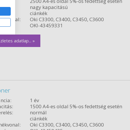
citás:
2500 A4-es oldal 5%-os fedettség esetén
relés:
nagy kapacitású
ciánkék
ékvonal:
Oki C3300, C3400, C3450, C3600
szám:
OKI-43459331
zletes adatlap... »
oner
ncia:
1 év
citás:
1500 A4-es oldal 5%-os fedettség esetén
relés:
normál
ciánkék
ékvonal:
Oki C3300, C3400, C3450, C3600