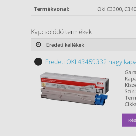
Termékvonal:
Oki C3300, C34
Kapcsolódó termékek
Eredeti kellékek
Eredeti OKI 43459332 nagy kapa
Gara
Kapa
Kisze
Szín:
Term
Cikk
Rés