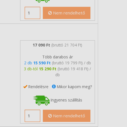
Nem rendelhető
17 090 Ft
(bruttó 21 704 Ft)
Több darabos ár
2 db
15 590 Ft
(bruttó 19 799 Ft) / db
3 db-tól
15 290 Ft
(bruttó 19 418 Ft) /
db
Rendelésre
Mikor kapom meg?
Ingyenes szállítás
Nem rendelhető