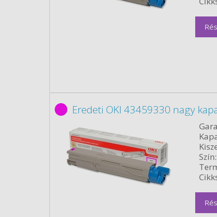
Cikk
Rés
Eredeti OKI 43459330 nagy kap
Gara
Kapa
Kisze
Szín:
Term
Cikk
Rés