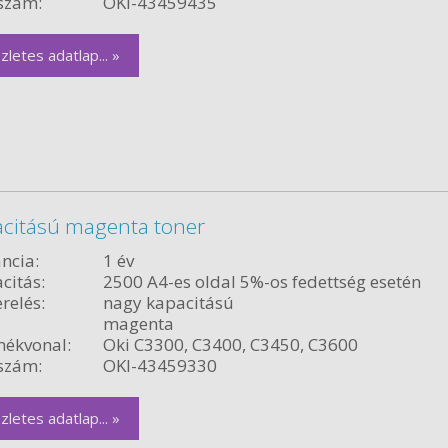
szám:
OKI-43459435
zletes adatlap... »
acitású magenta toner
ncia:
1 év
citás:
2500 A4-es oldal 5%-os fedettség esetén
relés:
nagy kapacitású
magenta
ékvonal:
Oki C3300, C3400, C3450, C3600
szám:
OKI-43459330
zletes adatlap... »