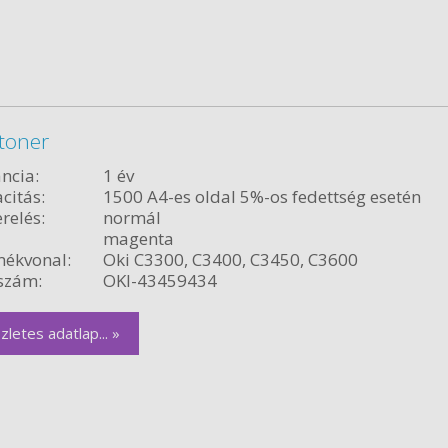
toner
ncia:
1 év
citás:
1500 A4-es oldal 5%-os fedettség esetén
relés:
normál
magenta
ékvonal:
Oki C3300, C3400, C3450, C3600
szám:
OKI-43459434
zletes adatlap... »