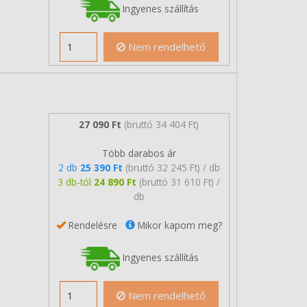
Ingyenes szállítás
Nem rendelhető
27 090 Ft
(bruttó 34 404 Ft)
Több darabos ár
2 db
25 390 Ft
(bruttó 32 245 Ft) / db
3 db-tól
24 890 Ft
(bruttó 31 610 Ft) /
db
Rendelésre
Mikor kapom meg?
Ingyenes szállítás
Nem rendelhető