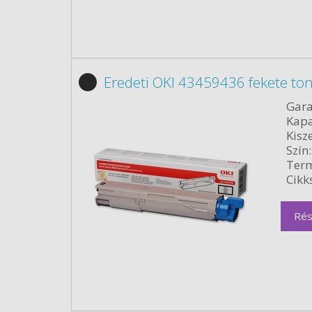
Eredeti OKI 43459436 fekete to
Gara
Kapa
Kisze
Szín:
Term
Cikk
Rés