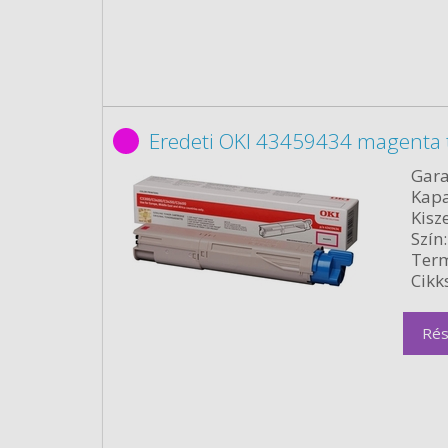
Eredeti OKI 43459434 magenta 
Gara
Kapa
Kisze
Szín:
Term
Cikk
Rés