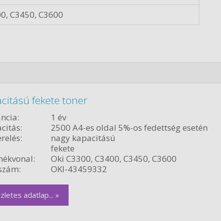
00, C3450, C3600
citású fekete toner
ncia:
1 év
citás:
2500 A4-es oldal 5%-os fedettség esetén
relés:
nagy kapacitású
fekete
ékvonal:
Oki C3300, C3400, C3450, C3600
szám:
OKI-43459332
zletes adatlap... »