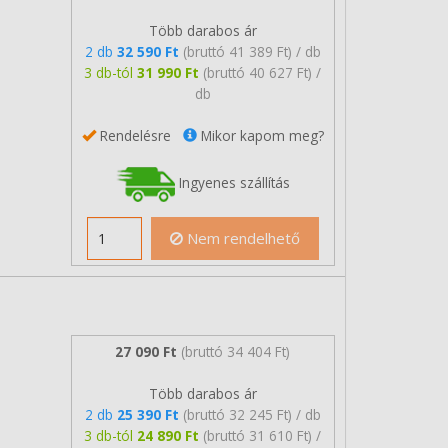
Több darabos ár
2 db
32 590 Ft
(bruttó 41 389 Ft) / db
3 db-tól
31 990 Ft
(bruttó 40 627 Ft) /
db
Rendelésre
Mikor kapom meg?
Ingyenes szállítás
Nem rendelhető
27 090 Ft
(bruttó 34 404 Ft)
Több darabos ár
2 db
25 390 Ft
(bruttó 32 245 Ft) / db
3 db-tól
24 890 Ft
(bruttó 31 610 Ft) /