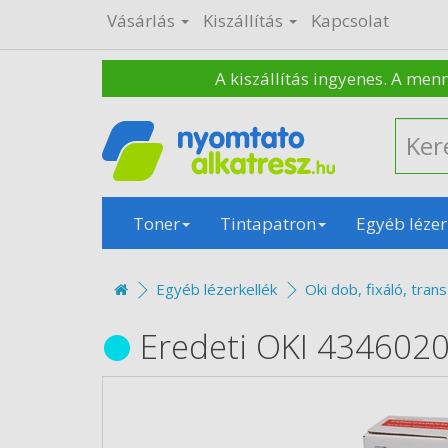
Vásárlás
Kiszállítás
Kapcsolat
A kiszállítás ingyenes. A men
Toner
Tintapatron
Egyéb lézer
Egyéb lézerkellék
Oki dob, fixáló, trans
Eredeti OKI 434602