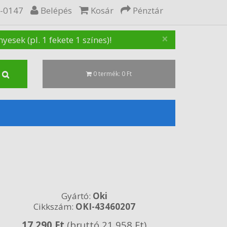
5-0147
Belépés
Kosár
Pénztár
×
sek (pl. 1 fekete 1 színes)!
0 termék: 0 Ft
Gyártó:
Oki
Cikkszám:
OKI-43460207
17 290 Ft
(bruttó 21 958 Ft)