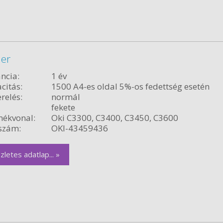
ner
ncia:
1 év
citás:
1500 A4-es oldal 5%-os fedettség esetén
relés:
normál
fekete
ékvonal:
Oki C3300, C3400, C3450, C3600
szám:
OKI-43459436
zletes adatlap... »