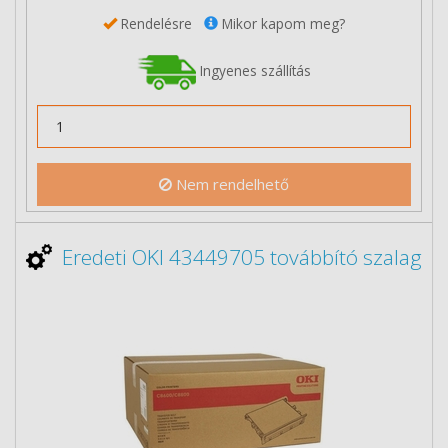
Rendelésre
Mikor kapom meg?
Ingyenes szállítás
Nem rendelhető
Eredeti OKI 43449705 továbbító szalag