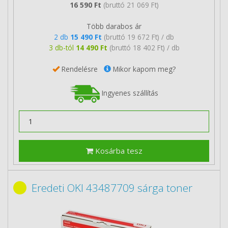
16 590 Ft
(bruttó 21 069 Ft)
Több darabos ár
2 db
15 490 Ft
(bruttó 19 672 Ft) / db
3 db-tól
14 490 Ft
(bruttó 18 402 Ft) / db
Rendelésre
Mikor kapom meg?
Ingyenes szállítás
Kosárba tesz
Eredeti OKI 43487709 sárga toner