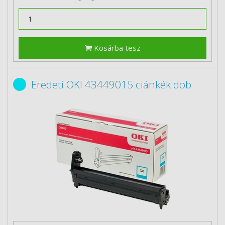
Kosárba tesz
Eredeti OKI 43449015 ciánkék dob