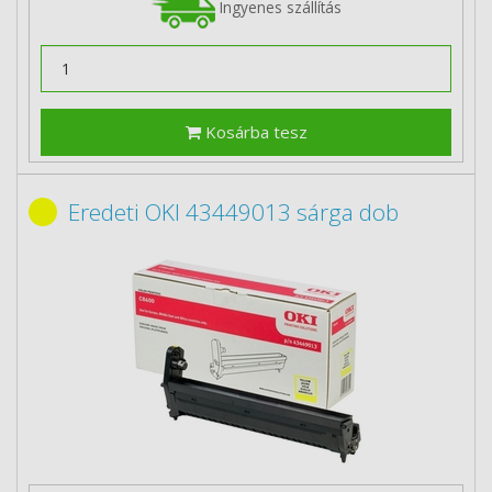
Ingyenes szállítás
Kosárba tesz
Eredeti OKI 43449013 sárga dob