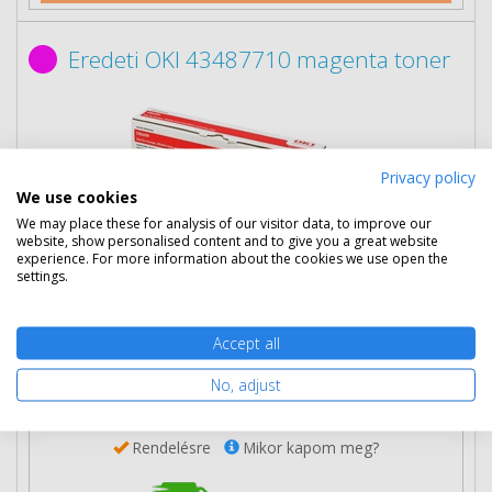
Eredeti OKI 43487710 magenta toner
Privacy policy
We use cookies
We may place these for analysis of our visitor data, to improve our
website, show personalised content and to give you a great website
experience. For more information about the cookies we use open the
settings.
58 790 Ft
(bruttó 74 663 Ft)
Accept all
Több darabos ár
2 db
57 690 Ft
(bruttó 73 266 Ft) / db
No, adjust
3 db-tól
56 690 Ft
(bruttó 71 996 Ft) / db
Rendelésre
Mikor kapom meg?