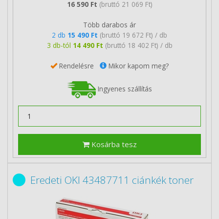
16 590 Ft
(bruttó 21 069 Ft)
Több darabos ár
2 db
15 490 Ft
(bruttó 19 672 Ft) / db
3 db-tól
14 490 Ft
(bruttó 18 402 Ft) / db
Rendelésre
Mikor kapom meg?
Ingyenes szállítás
Kosárba tesz
Eredeti OKI 43487711 ciánkék toner