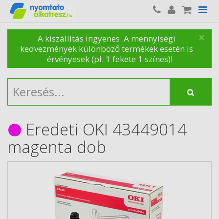
×
A kiszállítás ingyenes. A mennyiségi
kedvezmények különböző termékek esetén is
érvényesek (pl. 1 fekete 1 színes)!
Eredeti OKI 43449014
magenta dob