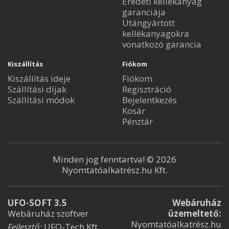
Eredeti kellékanyag
garanciája
Utángyártott
kellékanyagokra
vonatkozó garancia
Kiszállítás
Fiókom
Kiszállítás ideje
Fiókom
Szállítási díjak
Regisztráció
Szállítási módok
Bejelentkezés
Kosár
Pénztár
Minden jog fenntartva! © 2026
Nyomtatóalkatrész.hu Kft.
UFO-SOFT 3.5
Webáruház
Webáruház szoftver
üzemeltető:
Nyomtatóalkatrész.hu
Fejlesztő:
UFO-Tech Kft.