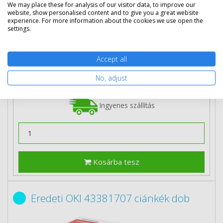
We may place these for analysis of our visitor data, to improve our
website, show personalised content and to give you a great website
33 890 Ft
(bruttó 43 040 Ft)
experience. For more information about the cookies we use open the
settings.
Több darabos ár
2 db
33 290 Ft
(bruttó 42 278 Ft) / db
Accept all
3 db-tól
32 690 Ft
(bruttó 41 516 Ft) / db
No, adjust
Rendelésre
Mikor kapom meg?
Ingyenes szállítás
Kosárba tesz
Eredeti OKI 43381707 ciánkék dob