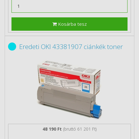
Kosárba tesz
Eredeti OKI 43381907 ciánkék toner
48 190 Ft
(bruttó 61 201 Ft)