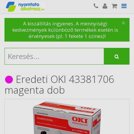
×
A kiszállítás ingyenes. A mennyiségi
kedvezmények különböző termékek esetén is
érvényesek (pl. 1 fekete 1 színes)!
Eredeti OKI 43381706
magenta dob