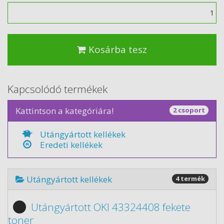
Mennyiség
Kosárba tesz
Kapcsolódó termékek
Kattintson a kategóriára!
2 csoport
Utángyártott kellékek
Eredeti kellékek
Utángyártott kellékek
4 termék
Utángyártott OKI 43324408 fekete
toner