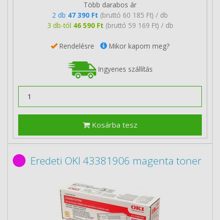
Több darabos ár
2 db
47 390 Ft
(bruttó 60 185 Ft) / db
3 db-tól
46 590 Ft
(bruttó 59 169 Ft) / db
Rendelésre
Mikor kapom meg?
Ingyenes szállítás
Kosárba tesz
Eredeti OKI 43381906 magenta toner