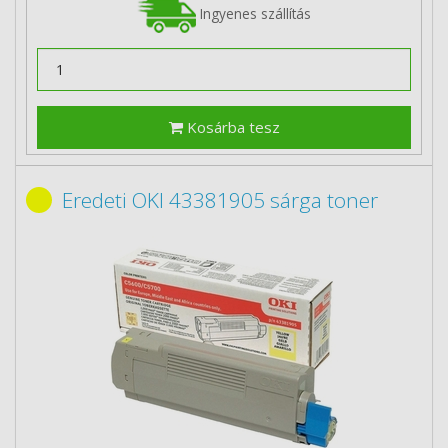
Ingyenes szállítás
Kosárba tesz
Eredeti OKI 43381905 sárga toner