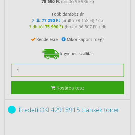
78 690 Ft
(bruttó 99 936 Ft)
Több darabos ár
2 db
77 290 Ft
(bruttó 98 158 Ft) / db
3 db-tól
75 990 Ft
(bruttó 96 507 Ft) / db
Rendelésre
Mikor kapom meg?
Ingyenes szállítás
Kosárba tesz
Eredeti OKI 42918915 ciánkék toner