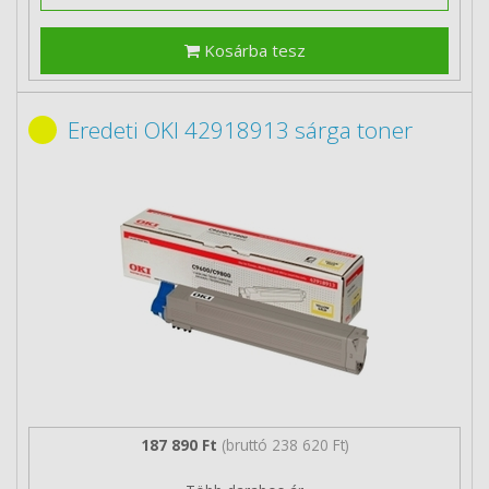
Kosárba tesz
Eredeti OKI 42918913 sárga toner
187 890 Ft
(bruttó 238 620 Ft)