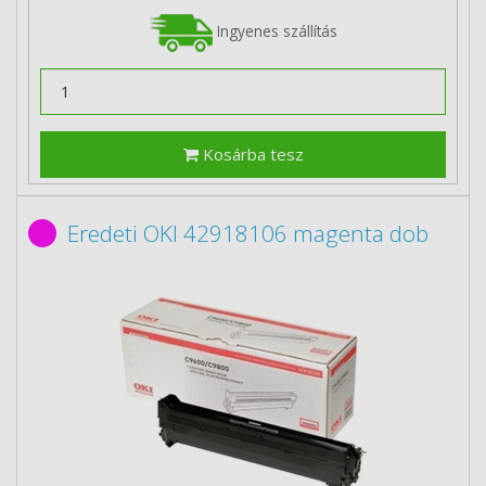
Ingyenes szállítás
Kosárba tesz
Eredeti OKI 42918106 magenta dob