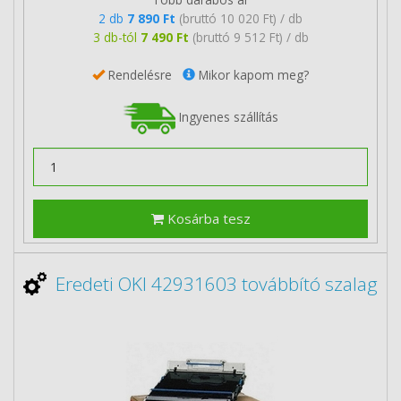
2 db
7 890 Ft
(bruttó 10 020 Ft) / db
3 db-tól
7 490 Ft
(bruttó 9 512 Ft) / db
Rendelésre
Mikor kapom meg?
Ingyenes szállítás
Kosárba tesz
Eredeti OKI 42931603 továbbító szalag