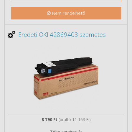
Nem rendelhető
Eredeti OKI 42869403 szemetes
8 790 Ft
(bruttó 11 163 Ft)
Több darabos ár