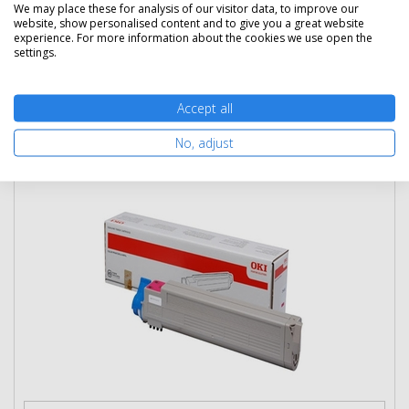
We may place these for analysis of our visitor data, to improve our
website, show personalised content and to give you a great website
experience. For more information about the cookies we use open the
settings.
Kosárba tesz
Accept all
No, adjust
Eredeti OKI 43837130 magenta toner