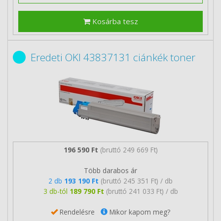
Kosárba tesz
Eredeti OKI 43837131 ciánkék toner
196 590 Ft
(bruttó 249 669 Ft)
Több darabos ár
2 db
193 190 Ft
(bruttó 245 351 Ft) / db
3 db-tól
189 790 Ft
(bruttó 241 033 Ft) / db
Rendelésre
Mikor kapom meg?