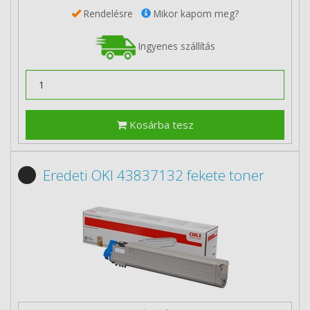
Rendelésre
Mikor kapom meg?
Ingyenes szállítás
Kosárba tesz
Eredeti OKI 43837132 fekete toner