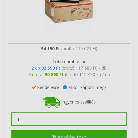
94 190 Ft
(bruttó 119 621 Ft)
Több darabos ár
2 db
92 590 Ft
(bruttó 117 589 Ft) / db
3 db-tól
90 890 Ft
(bruttó 115 430 Ft) / db
Rendelésre
Mikor kapom meg?
Ingyenes szállítás
Kosárba tesz