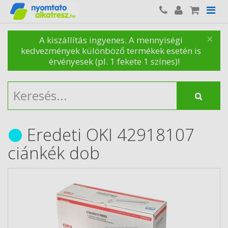
×
A kiszállítás ingyenes. A mennyiségi
kedvezmények különböző termékek esetén is
érvényesek (pl. 1 fekete 1 színes)!
Eredeti OKI 42918107
ciánkék dob