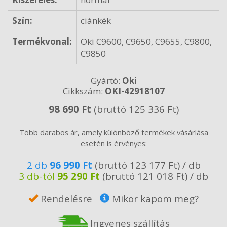
Szín:
ciánkék
Termékvonal:
Oki C9600, C9650, C9655, C9800,
C9850
Gyártó:
Oki
Cikkszám:
OKI-42918107
98 690 Ft
(bruttó 125 336 Ft)
Több darabos ár, amely különböző termékek vásárlása
esetén is érvényes:
2 db
96 990 Ft
(bruttó 123 177 Ft) / db
3 db-tól
95 290 Ft
(bruttó 121 018 Ft) / db
Rendelésre
Mikor kapom meg?
Ingyenes szállítás