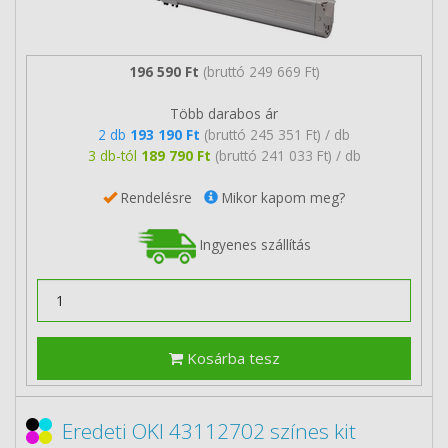
196 590 Ft
(bruttó 249 669 Ft)
Több darabos ár
2 db
193 190 Ft
(bruttó 245 351 Ft) / db
3 db-tól
189 790 Ft
(bruttó 241 033 Ft) / db
Rendelésre
Mikor kapom meg?
Ingyenes szállítás
Kosárba tesz
Eredeti OKI 43112702 színes kit