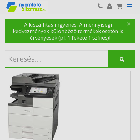
×
A kiszállítás ingyenes. A mennyiségi
kedvezmények különböző termékek esetén is
érvényesek (pl. 1 fekete 1 színes)!