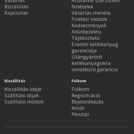
Vásárlás
Általános szerződési
Kiszállítás
feltételek
Kapcsolat
Vásárlás menete
Fizetési módok
Kedvezmények
Adatkezelési
Tájékoztató
Eredeti kellékanyag
garanciája
Utángyártott
kellékanyagokra
vonatkozó garancia
Kiszállítás
Fiókom
Kiszállítás ideje
Fiókom
Szállítási díjak
Regisztráció
Szállítási módok
Bejelentkezés
Kosár
Pénztár