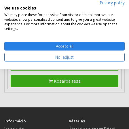
Privacy policy
We use cookies
Több darabos ár
We may place these for analysis of our visitor data, to improve our
2 db
78 490 Ft
(bruttó 99 682 Ft) / db
website, show personalised content and to give you a great website
3 db-tól
77 090 Ft
(bruttó 97 904 Ft) / db
experience. For more information about the cookies we use open the
settings.
Rendelésre
Mikor kapom meg?
Accept all
Ingyenes szállítás
No, adjust
Kosárba tesz
Információ
Vásárlás