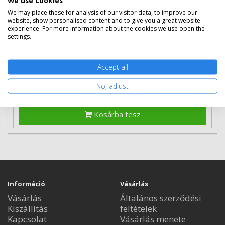
We use cookies
2 db
163 790 Ft
(bruttó 208 013 Ft) / db
3 db-tól
160 890 Ft
(bruttó 204 330 Ft) / db
We may place these for analysis of our visitor data, to improve our
website, show personalised content and to give you a great website
experience. For more information about the cookies we use open the
Rendelésre
Mikor kapom meg?
settings.
Ingyenes szállítás
Accept all
No, adjust
Kosárba tesz
Információ
Vásárlás
Vásárlás
Általános szerződési
Kiszállítás
feltételek
Kapcsolat
Vásárlás menete