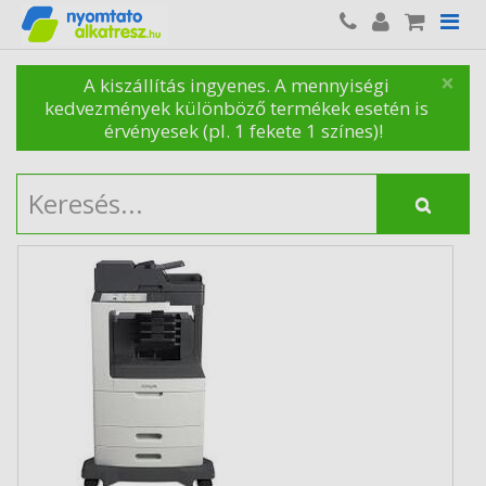
×
A kiszállítás ingyenes. A mennyiségi
kedvezmények különböző termékek esetén is
érvényesek (pl. 1 fekete 1 színes)!