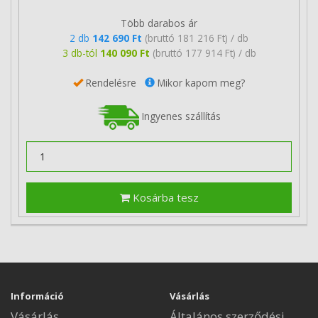
Több darabos ár
2 db
142 690 Ft
(bruttó 181 216 Ft) / db
3 db-tól
140 090 Ft
(bruttó 177 914 Ft) / db
Rendelésre
Mikor kapom meg?
Ingyenes szállítás
Kosárba tesz
Információ
Vásárlás
Vásárlás
Általános szerződési