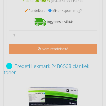
3 db-tól
25 190 Ft
(bruttó 31 991 Ft) / db
Rendelésre
Mikor kapom meg?
Ingyenes szállítás
Nem rendelhető
Eredeti Lexmark 24B6508 ciánkék
toner