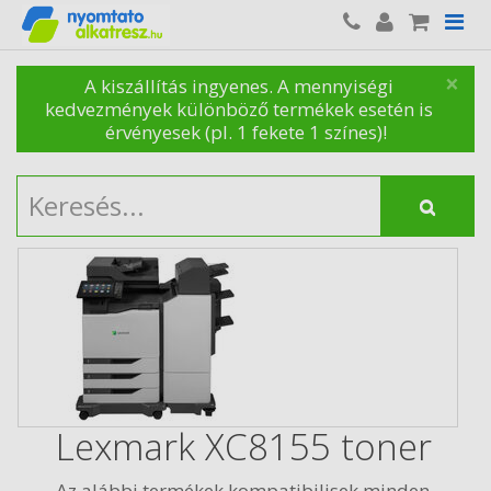
×
A kiszállítás ingyenes. A mennyiségi
kedvezmények különböző termékek esetén is
érvényesek (pl. 1 fekete 1 színes)!
Lexmark XC8155 toner
Az alábbi termékek kompatibilisek minden