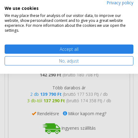
Privacy policy
We use cookies
We may place these for analysis of our visitor data, to improve our
Eredeti Lexmark 24B6509 magenta
website, show personalised content and to give you a great website
toner
experience. For more information about the cookies we use open the
settings.
Accept all
No, adjust
142 290 Ft
(bruttó 180 708 Ft)
Több darabos ár
2 db
139 790 Ft
(bruttó 177 533 Ft) / db
3 db-tól
137 290 Ft
(bruttó 174 358 Ft) / db
Rendelésre
Mikor kapom meg?
Ingyenes szállítás