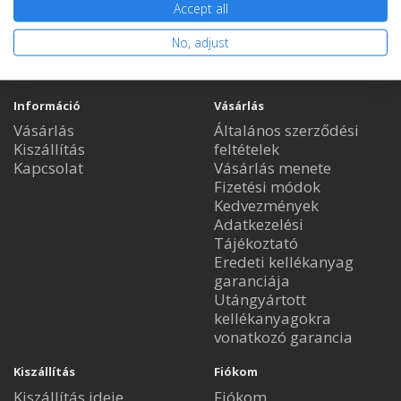
Accept all
No, adjust
Információ
Vásárlás
Vásárlás
Általános szerződési
Kiszállítás
feltételek
Kapcsolat
Vásárlás menete
Fizetési módok
Kedvezmények
Adatkezelési
Tájékoztató
Eredeti kellékanyag
garanciája
Utángyártott
kellékanyagokra
vonatkozó garancia
Kiszállítás
Fiókom
Kiszállítás ideje
Fiókom