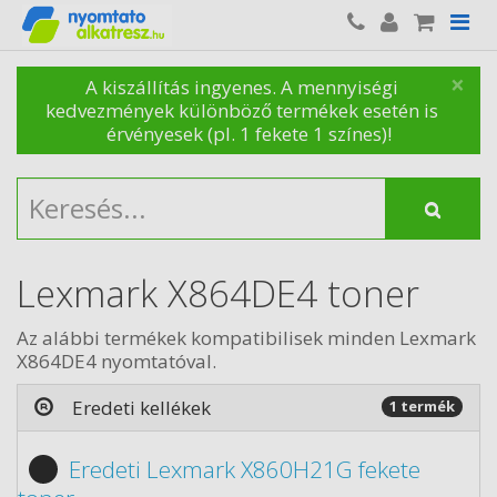
×
A kiszállítás ingyenes. A mennyiségi
kedvezmények különböző termékek esetén is
érvényesek (pl. 1 fekete 1 színes)!
Lexmark X864DE4 toner
Az alábbi termékek kompatibilisek minden Lexmark
X864DE4 nyomtatóval.
Eredeti kellékek
1 termék
Eredeti Lexmark X860H21G fekete