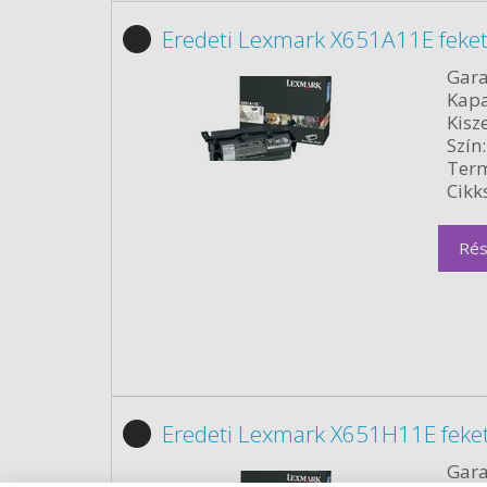
Eredeti Lexmark X651A11E feket
Gara
Kapa
Kisze
Szín:
Term
Cikk
Rés
Eredeti Lexmark X651H11E feke
Gara