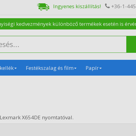
Ingyenes kiszállítás!
+36-1-44
nyiségi kedvezmények különböző termékek esetén is érvénye
kellék
Festékszalag és film
Papír
 Lexmark X654DE nyomtatóval.