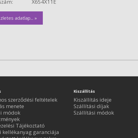
szám:
X654X11E
zletes adatlap... »
s
Kiszállítás
nos szerződési feltételek
Kiszállítás ideje
ás menete
Szállítási díjak
si módok
Szállítási módok
zmények
zelési Tájékoztató
i kellékanyag garanciája