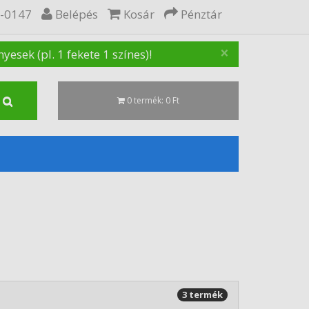
5-0147
Belépés
Kosár
Pénztár
×
sek (pl. 1 fekete 1 színes)!
0 termék: 0 Ft
3 termék