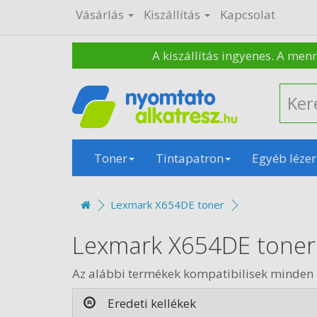
Vásárlás
Kiszállítás
Kapcsolat
A kiszállítás ingyenes. A men
Toner
Tintapatron
Egyéb lézer
Lexmark X654DE toner
Lexmark X654DE toner
Az alábbi termékek kompatibilisek minden
Eredeti kellékek