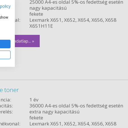
citás:
25000 A4-es oldal 5%-os fedettség esetén
policy
relés:
nagy kapacitású
fekete
 show
ékvonal:
Lexmark X651, X652, X654, X656, X658
szám:
X651H11E
zletes adatlap... »
e toner
ncia:
1 év
citás:
36000 A4-es oldal 5%-os fedettség esetén
relés:
extra nagy kapacitású
fekete
ékvonal:
Lexmark X651, X652, X654, X656, X658