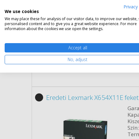
Kapa
Privacy 
Kisze
We use cookies
Szín:
We may place these for analysis of our visitor data, to improve our website,
Term
personalised content and to give you a great website experience. For more
Cikk
information about the cookies we use open the settings.
Rés
Accept all
No, adjust
Eredeti Lexmark X654X11E feket
Gara
Kapa
Kisze
Szín:
Term