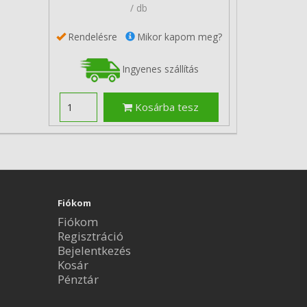
/ db
Rendelésre
Mikor kapom meg?
Ingyenes szállítás
Kosárba tesz
Fiókom
Fiókom
Regisztráció
Bejelentkezés
Kosár
Pénztár