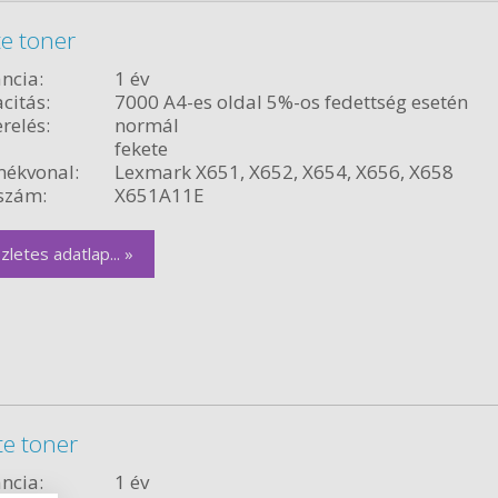
e toner
ncia:
1 év
citás:
7000 A4-es oldal 5%-os fedettség esetén
relés:
normál
fekete
ékvonal:
Lexmark X651, X652, X654, X656, X658
szám:
X651A11E
zletes adatlap... »
te toner
ncia:
1 év