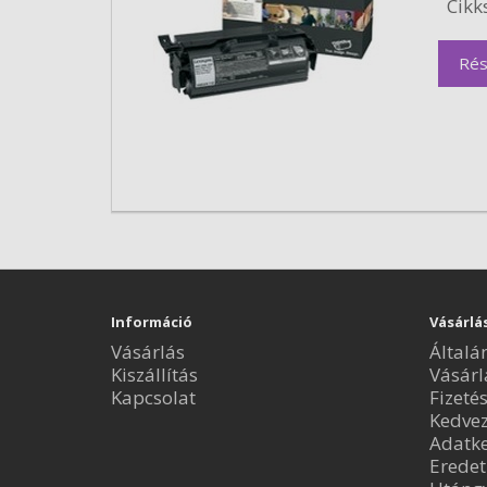
Cikk
Rés
Információ
Vásárlá
Vásárlás
Általá
Kiszállítás
Vásárl
Kapcsolat
Fizeté
Kedve
Adatke
Eredet