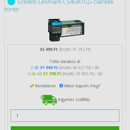
Eredeti Lexmark C540A1CG ciánkék
toner
32 490 Ft
(bruttó 41 262 Ft)
Több darabos ár
2 db
31 990 Ft
(bruttó 40 627 Ft) / db
3 db-tól
31 390 Ft
(bruttó 39 865 Ft) / db
Rendelésre
Mikor kapom meg?
Ingyenes szállítás