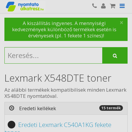
×
A kiszállítás ingyenes. A mennyiségi
kedvezmények különböző termékek esetén is
érvényesek (pl. 1 fekete 1 színes)!
Lexmark X548DTE toner
Az alábbi termékek kompatibilisek minden Lexmark
X548DTE nyomtatóval.
Eredeti kellékek
15 termék
Eredeti Lexmark C540A1KG fekete