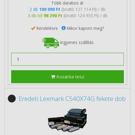
Több darabos ár
2 db
100 090 Ft
(bruttó 127 114 Ft) / db
3 db-tól
98 390 Ft
(bruttó 124 955 Ft) / db
Rendelésre
Mikor kapom meg?
Ingyenes szállítás
Kosárba tesz
Eredeti Lexmark C540X74G fekete dob