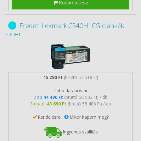
Kosárba tesz
Eredeti Lexmark C540H1CG ciánkék
toner
45 290 Ft
(bruttó 57 518 Ft)
Több darabos ár
2 db
44 490 Ft
(bruttó 56 502 Ft) / db
3 db-tól
43 690 Ft
(bruttó 55 486 Ft) / db
Rendelésre
Mikor kapom meg?
Ingyenes szállítás