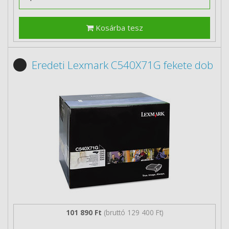
Kosárba tesz
Eredeti Lexmark C540X71G fekete dob
101 890 Ft
(bruttó 129 400 Ft)