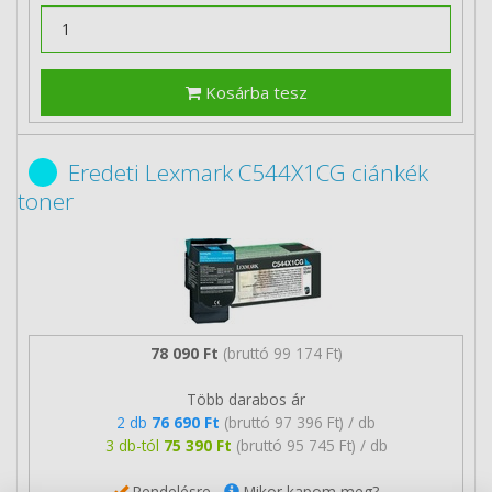
Kosárba tesz
Eredeti Lexmark C544X1CG ciánkék
toner
78 090 Ft
(bruttó 99 174 Ft)
Több darabos ár
2 db
76 690 Ft
(bruttó 97 396 Ft) / db
3 db-tól
75 390 Ft
(bruttó 95 745 Ft) / db
Rendelésre
Mikor kapom meg?