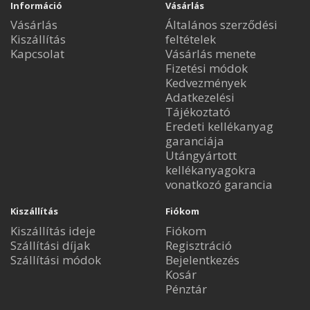
Információ
Vásárlás
Vásárlás
Általános szerződési
Kiszállítás
feltételek
Kapcsolat
Vásárlás menete
Fizetési módok
Kedvezmények
Adatkezelési
Tájékoztató
Eredeti kellékanyag
garanciája
Utángyártott
kellékanyagokra
vonatkozó garancia
Kiszállítás
Fiókom
Kiszállítás ideje
Fiókom
Szállítási díjak
Regisztráció
Szállítási módok
Bejelentkezés
Kosár
Pénztár