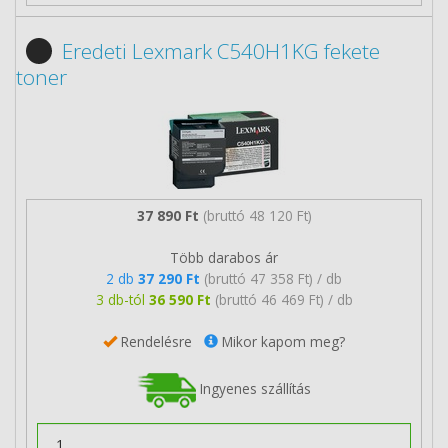
Eredeti Lexmark C540H1KG fekete
toner
37 890 Ft
(bruttó 48 120 Ft)
Több darabos ár
2 db
37 290 Ft
(bruttó 47 358 Ft) / db
3 db-tól
36 590 Ft
(bruttó 46 469 Ft) / db
Rendelésre
Mikor kapom meg?
Ingyenes szállítás