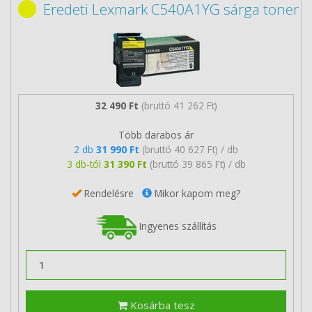
Eredeti Lexmark C540A1YG sárga toner
32 490 Ft
(bruttó 41 262 Ft)
Több darabos ár
2 db
31 990 Ft
(bruttó 40 627 Ft) / db
3 db-tól
31 390 Ft
(bruttó 39 865 Ft) / db
Rendelésre
Mikor kapom meg?
Ingyenes szállítás
Kosárba tesz