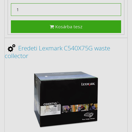
Kosárba tesz
Eredeti Lexmark C540X75G waste
collector