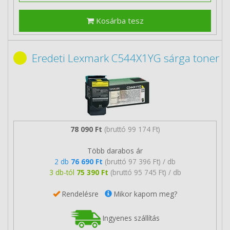
Kosárba tesz
Eredeti Lexmark C544X1YG sárga toner
78 090 Ft
(bruttó 99 174 Ft)
Több darabos ár
2 db
76 690 Ft
(bruttó 97 396 Ft) / db
3 db-tól
75 390 Ft
(bruttó 95 745 Ft) / db
Rendelésre
Mikor kapom meg?
Ingyenes szállítás