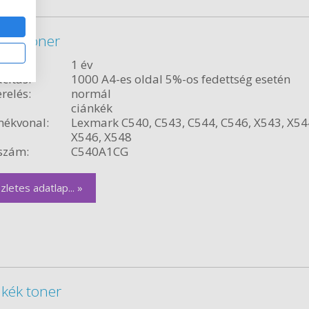
kék toner
ncia:
1 év
citás:
1000 A4-es oldal 5%-os fedettség esetén
relés:
normál
ciánkék
ékvonal:
Lexmark C540, C543, C544, C546, X543, X54
X546, X548
szám:
C540A1CG
zletes adatlap... »
kék toner