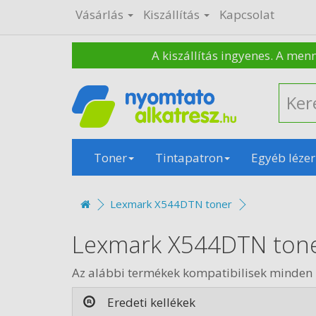
Vásárlás
Kiszállítás
Kapcsolat
A kiszállítás ingyenes. A men
Toner
Tintapatron
Egyéb lézer
Lexmark X544DTN toner
Lexmark X544DTN ton
Az alábbi termékek kompatibilisek minde
Eredeti kellékek