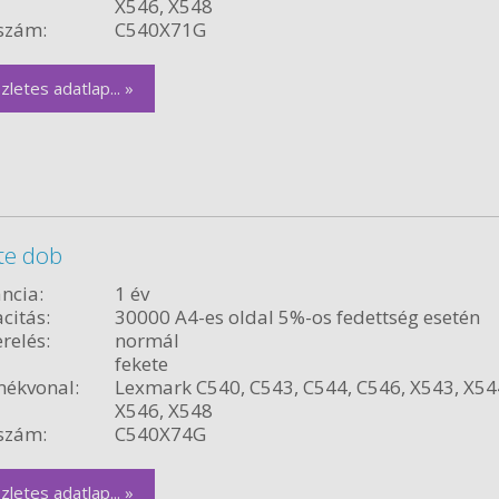
X546, X548
szám:
C540X71G
zletes adatlap... »
te dob
ncia:
1 év
citás:
30000 A4-es oldal 5%-os fedettség esetén
relés:
normál
fekete
ékvonal:
Lexmark C540, C543, C544, C546, X543, X54
X546, X548
szám:
C540X74G
zletes adatlap... »