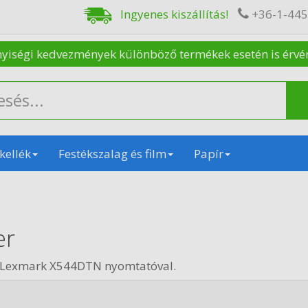
Ingyenes kiszállítás!
+36-1-44
nyiségi kedvezmények különböző termékek esetén is érvénye
kellék
Festékszalag és film
Papír
er
n Lexmark X544DTN nyomtatóval.