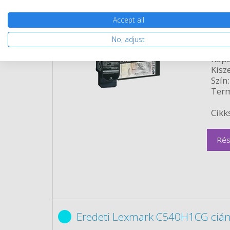
Accept all
Eredeti Lexmark C540A1CG cián
No, adjust
Gara
Kapa
Kisze
Szín:
Term
Cikk
Rés
Eredeti Lexmark C540H1CG cián