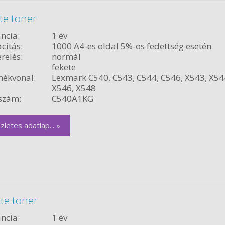
te toner
ncia:
1 év
citás:
1000 A4-es oldal 5%-os fedettség esetén
relés:
normál
fekete
ékvonal:
Lexmark C540, C543, C544, C546, X543, X54
X546, X548
szám:
C540A1KG
zletes adatlap... »
te toner
ncia:
1 év