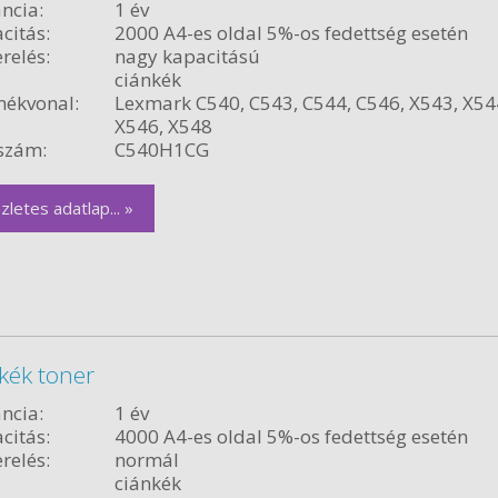
ncia:
1 év
citás:
2000 A4-es oldal 5%-os fedettség esetén
relés:
nagy kapacitású
ciánkék
ékvonal:
Lexmark C540, C543, C544, C546, X543, X54
X546, X548
szám:
C540H1CG
zletes adatlap... »
kék toner
ncia:
1 év
citás:
4000 A4-es oldal 5%-os fedettség esetén
relés:
normál
ciánkék