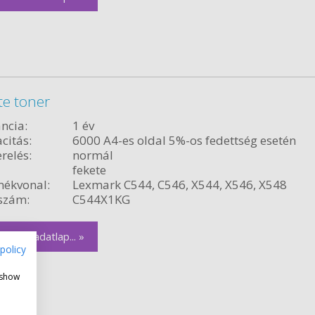
te toner
ncia:
1 év
citás:
6000 A4-es oldal 5%-os fedettség esetén
relés:
normál
fekete
ékvonal:
Lexmark C544, C546, X544, X546, X548
szám:
C544X1KG
zletes adatlap... »
policy
 show