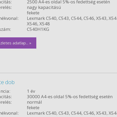
citás:
2500 A4-es oldal 5%-os fedettség esetén
relés:
nagy kapacitású
fekete
ékvonal:
Lexmark C540, C543, C544, C546, X543, X54
X546, X548
szám:
C540H1KG
zletes adatlap... »
te dob
ncia:
1 év
citás:
30000 A4-es oldal 5%-os fedettség esetén
relés:
normál
fekete
ékvonal:
Lexmark C540, C543, C544, C546, X543, X54