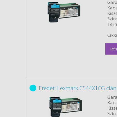
Gara
Kapa
Kisze
Szín:
Term
Cikk
Rés
Eredeti Lexmark C544X1CG cián
Gara
Kapa
Kisze
Szín: