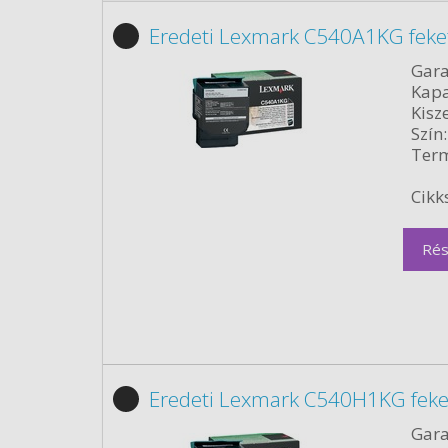
Eredeti Lexmark C540A1KG feke
Gara
Kapa
Kisze
Szín:
Term
Cikk
Rés
Eredeti Lexmark C540H1KG feke
Gara