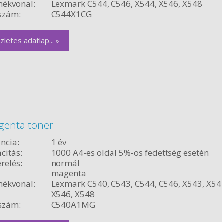
ékvonal:
Lexmark C544, C546, X544, X546, X548
szám:
C544X1CG
zletes adatlap... »
genta toner
ncia:
1 év
citás:
1000 A4-es oldal 5%-os fedettség esetén
relés:
normál
magenta
ékvonal:
Lexmark C540, C543, C544, C546, X543, X54
X546, X548
szám:
C540A1MG