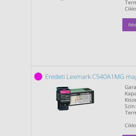
Term
Cikk
Rés
Eredeti Lexmark C540A1MG ma
Gara
Kapa
Kisze
Szín:
Term
Cikk