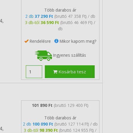
Több darabos ár
2 db
37 290 Ft
(bruttó 47 358 Ft) / db
4,
3 db-tól
36 590 Ft
(bruttó 46 469 Ft) /
db
Rendelésre
Mikor kapom meg?
Ingyenes szállítás
Kosárba tesz
101 890 Ft
(bruttó 129 400 Ft)
Több darabos ár
2 db
100 090 Ft
(bruttó 127 114 Ft) / db
4,
3 db-tól
98 390 Ft
(bruttó 124 955 Ft) /