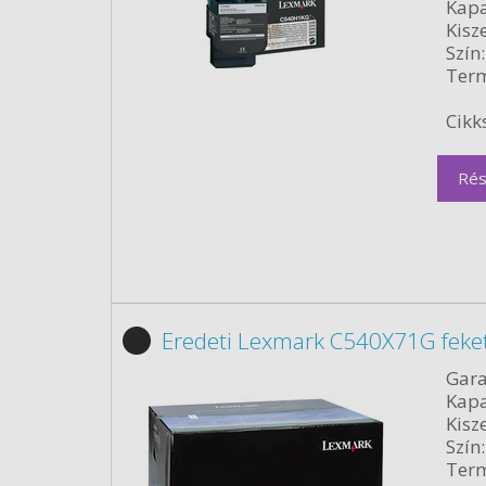
Kapa
Kisze
Szín:
Term
Cikk
Rés
Eredeti Lexmark C540X71G feke
Gara
Kapa
Kisze
Szín:
Term