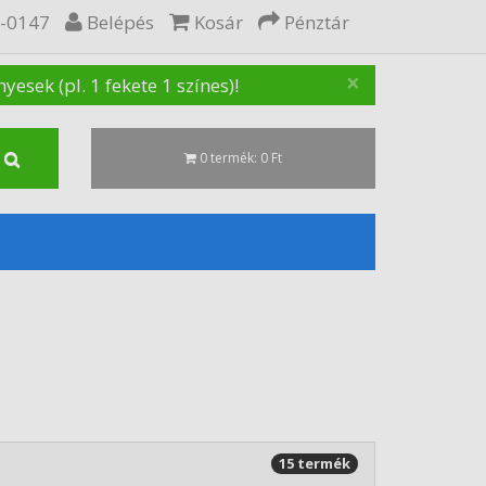
5-0147
Belépés
Kosár
Pénztár
×
sek (pl. 1 fekete 1 színes)!
0 termék: 0 Ft
15 termék