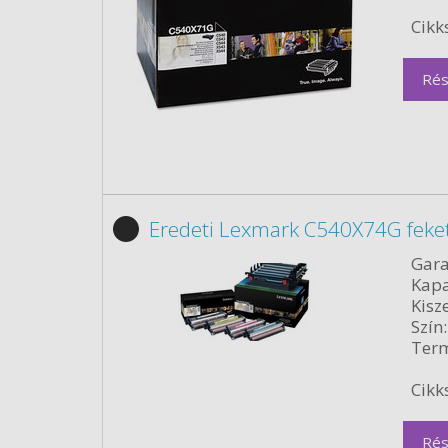
Cikk
Rés
Eredeti Lexmark C540X74G feke
Gara
Kapa
Kisze
Szín:
Term
Cikk
Rés