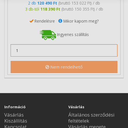
2 db
120 490 Ft
(bruttó 153 022 Ft) / db
3 db-tól
118 390 Ft
(bruttó 150 355 Ft) / db
Rendelésre
Mikor kapom meg?
Ingyenes szállítás
Nem rendelhető
Információ
Vásárlás
Vásárlás
Általános szerződési
Kiszállítás
feltételek
Kapcsolat
Vásárlás menete