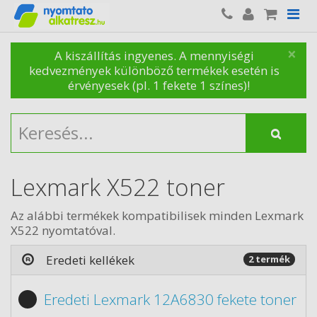
×
A kiszállítás ingyenes. A mennyiségi
kedvezmények különböző termékek esetén is
érvényesek (pl. 1 fekete 1 színes)!
Lexmark X522 toner
Az alábbi termékek kompatibilisek minden Lexmark
X522 nyomtatóval.
Eredeti kellékek
2 termék
Eredeti Lexmark 12A6830 fekete toner