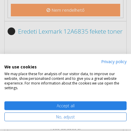
Nem rendelhető
Eredeti Lexmark 12A6835 fekete toner
Privacy policy
We use cookies
We may place these for analysis of our visitor data, to improve our
website, show personalised content and to give you a great website
experience. For more information about the cookies we use open the
settings.
Accept all
122 690 Ft
(bruttó 155 816 Ft)
No, adjust
Több darabos ár