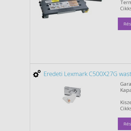
Term
Cikk
Rés
Eredeti Lexmark C500X27G waste
Gara
Kapa
Kisze
Cikk
Rés