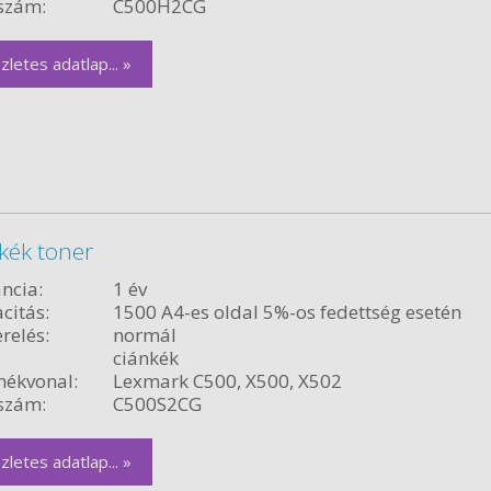
szám:
C500H2CG
zletes adatlap... »
kék toner
ncia:
1 év
citás:
1500 A4-es oldal 5%-os fedettség esetén
relés:
normál
ciánkék
ékvonal:
Lexmark C500, X500, X502
szám:
C500S2CG
zletes adatlap... »