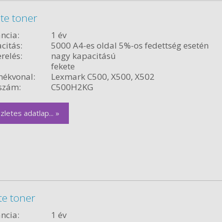
te toner
ncia:
1 év
citás:
5000 A4-es oldal 5%-os fedettség esetén
relés:
nagy kapacitású
fekete
ékvonal:
Lexmark C500, X500, X502
szám:
C500H2KG
zletes adatlap... »
te toner
ncia:
1 év