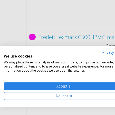
Eredeti Lexmark C500H2MG ma
Gara
Kapa
Privacy 
Kisze
We use cookies
Szín:
We may place these for analysis of our visitor data, to improve our website,
personalised content and to give you a great website experience. For more
Term
information about the cookies we use open the settings.
Cikk
Rés
Accept all
No, adjust