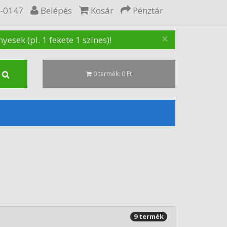
5-0147
Belépés
Kosár
Pénztár
×
sek (pl. 1 fekete 1 színes)!
0 termék: 0 Ft
9 termék