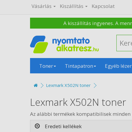
Vásárlás
Kiszállítás
Kapcsolat
A kiszállítás ingyenes. A men
Toner
Tintapatron
Egyéb lézer
Lexmark X502N toner
Lexmark X502N toner
Az alábbi termékek kompatibilisek minden
Eredeti kellékek