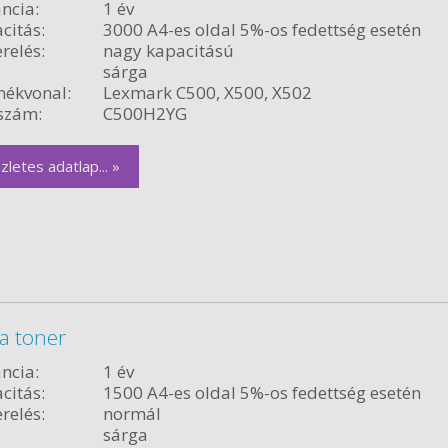
ncia:
1 év
citás:
3000 A4-es oldal 5%-os fedettség esetén
relés:
nagy kapacitású
sárga
ékvonal:
Lexmark C500, X500, X502
szám:
C500H2YG
zletes adatlap... »
a toner
ncia:
1 év
citás:
1500 A4-es oldal 5%-os fedettség esetén
relés:
normál
sárga