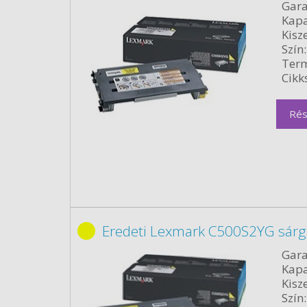
Gara
Kapa
Kisze
Szín:
Term
Cikk
Rés
Eredeti Lexmark C500S2YG sárg
Gara
Kapa
Kisze
Szín: