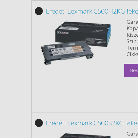
Eredeti Lexmark C500H2KG feke
Gara
Kapa
Kisze
Szín:
Term
Cikk
Rés
Eredeti Lexmark C500S2KG feke
Gara