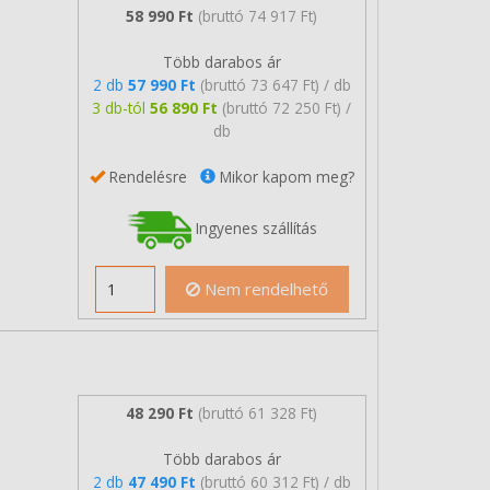
58 990 Ft
(bruttó 74 917 Ft)
Több darabos ár
2 db
57 990 Ft
(bruttó 73 647 Ft) / db
3 db-tól
56 890 Ft
(bruttó 72 250 Ft) /
db
Rendelésre
Mikor kapom meg?
Ingyenes szállítás
Nem rendelhető
48 290 Ft
(bruttó 61 328 Ft)
Több darabos ár
2 db
47 490 Ft
(bruttó 60 312 Ft) / db