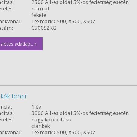
citás:
2500 A4-es oldal 5%-os fedettség esetén
relés:
normál
fekete
ékvonal:
Lexmark C500, X500, X502
szám:
C500S2KG
zletes adatlap... »
kék toner
ncia:
1 év
citás:
3000 A4-es oldal 5%-os fedettség esetén
relés:
nagy kapacitású
ciánkék
ékvonal:
Lexmark C500, X500, X502