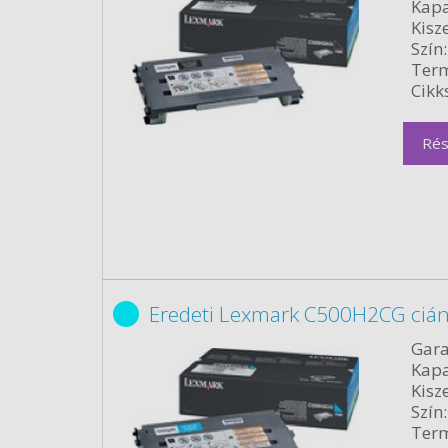
Kapa
Kisze
Szín:
Term
Cikk
Rés
Eredeti Lexmark C500H2CG cián
Gara
Kapa
Kisze
Szín:
Term