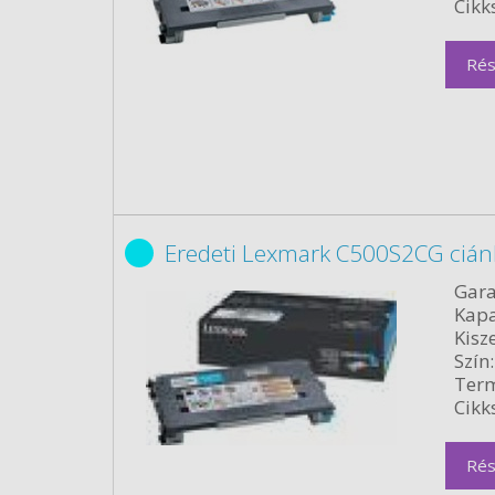
Cikk
Rés
Eredeti Lexmark C500S2CG cián
Gara
Kapa
Kisze
Szín:
Term
Cikk
Rés