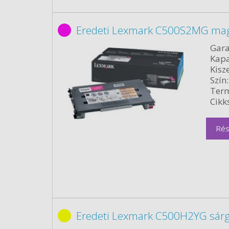
Eredeti Lexmark C500S2MG mag
Gara
Kapa
Kisze
Szín:
Term
Cikk
Rés
Eredeti Lexmark C500H2YG sárg