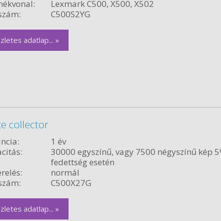
ékvonal:
Lexmark C500, X500, X502
szám:
C500S2YG
zletes adatlap... »
 collector
ncia:
1 év
citás:
30000 egyszínű, vagy 7500 négyszínű kép 
fedettség esetén
relés:
normál
szám:
C500X27G
zletes adatlap... »