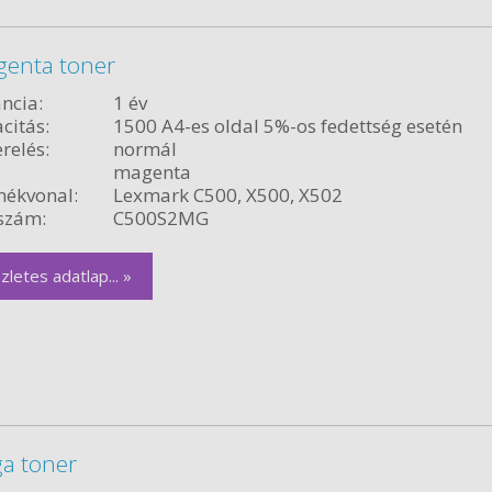
enta toner
ncia:
1 év
citás:
1500 A4-es oldal 5%-os fedettség esetén
relés:
normál
magenta
ékvonal:
Lexmark C500, X500, X502
szám:
C500S2MG
zletes adatlap... »
a toner