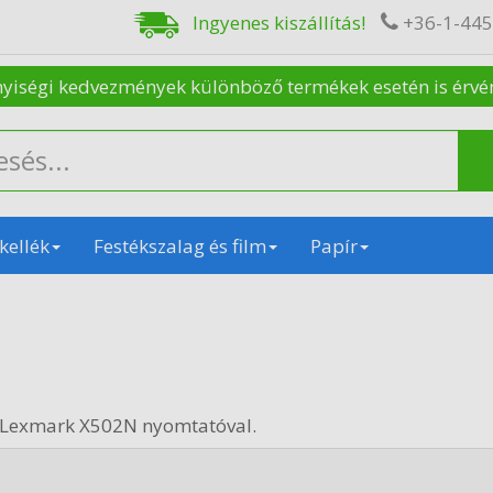
Ingyenes kiszállítás!
+36-1-44
nyiségi kedvezmények különböző termékek esetén is érvénye
kellék
Festékszalag és film
Papír
 Lexmark X502N nyomtatóval.