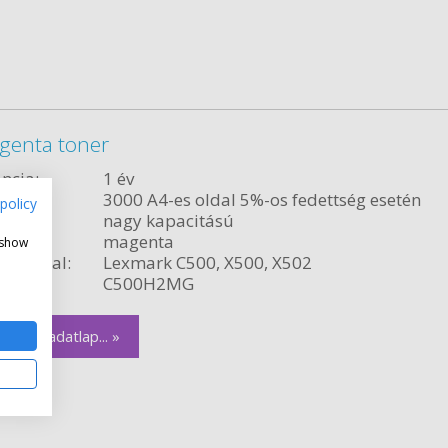
genta toner
ncia:
1 év
citás:
3000 A4-es oldal 5%-os fedettség esetén
policy
relés:
nagy kapacitású
magenta
 show
ékvonal:
Lexmark C500, X500, X502
szám:
C500H2MG
zletes adatlap... »