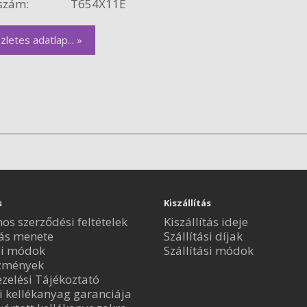
szám:
T654X11E
zletes adatlap... »
s
Kiszállítás
nos szerződési feltételek
Kiszállítás ideje
ás menete
Szállítási díjak
si módok
Szállítási módok
zmények
zelési Tájékoztató
i kellékanyag garanciája