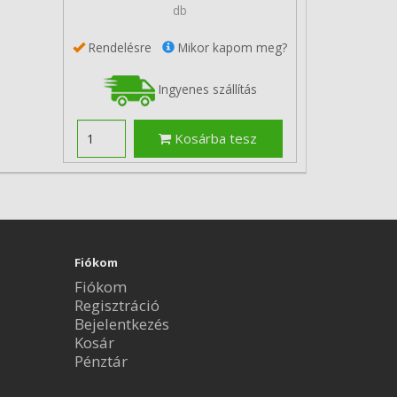
db
Rendelésre
Mikor kapom meg?
Ingyenes szállítás
Kosárba tesz
Fiókom
Fiókom
Regisztráció
Bejelentkezés
Kosár
Pénztár