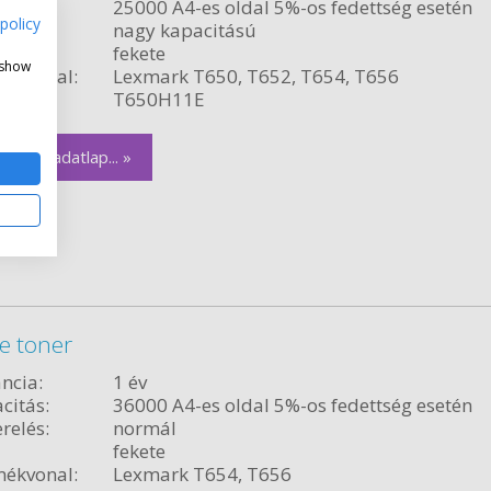
citás:
25000 A4-es oldal 5%-os fedettség esetén
policy
relés:
nagy kapacitású
fekete
 show
ékvonal:
Lexmark T650, T652, T654, T656
szám:
T650H11E
zletes adatlap... »
e toner
ncia:
1 év
citás:
36000 A4-es oldal 5%-os fedettség esetén
relés:
normál
fekete
ékvonal:
Lexmark T654, T656