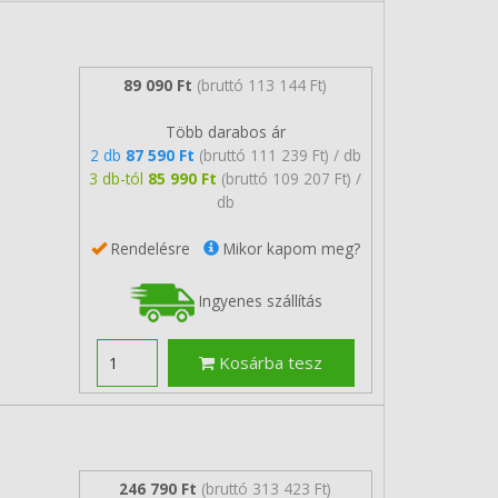
89 090 Ft
(bruttó 113 144 Ft)
Több darabos ár
2 db
87 590 Ft
(bruttó 111 239 Ft) / db
3 db-tól
85 990 Ft
(bruttó 109 207 Ft) /
db
Rendelésre
Mikor kapom meg?
Ingyenes szállítás
Kosárba tesz
246 790 Ft
(bruttó 313 423 Ft)