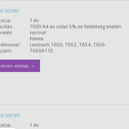
e toner
ncia:
1 év
citás:
7000 A4-es oldal 5%-os fedettség esetén
relés:
normál
fekete
ékvonal:
Lexmark T650, T652, T654, T656
szám:
T650A11E
zletes adatlap... »
te toner
ncia:
1 év