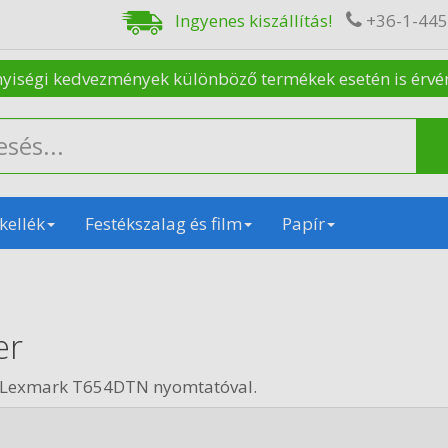
Ingyenes kiszállítás!
+36-1-44
nyiségi kedvezmények különböző termékek esetén is érvénye
kellék
Festékszalag és film
Papír
er
n Lexmark T654DTN nyomtatóval.