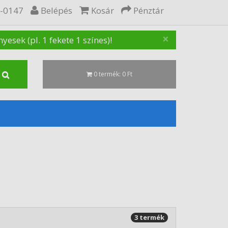
5-0147
Belépés
Kosár
Pénztár
×
sek (pl. 1 fekete 1 színes)!
0 termék: 0 Ft
3 termék