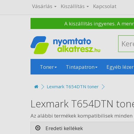
Vásárlás
Kiszállítás
Kapcsolat
A kiszállítás ingyenes. A men
Toner
Tintapatron
Egyéb lézer
Lexmark T654DTN toner
Lexmark T654DTN ton
Az alábbi termékek kompatibilisek minde
Eredeti kellékek