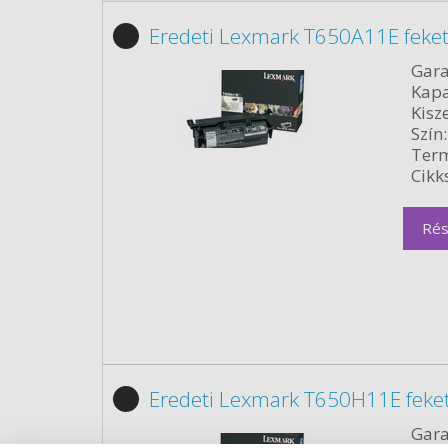
Eredeti Lexmark T650A11E feket
Gara
Kapa
Kisze
Szín:
Term
Cikk
Rés
Eredeti Lexmark T650H11E feke
Gara