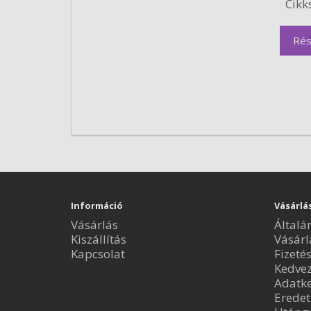
Cikk
Rés
Információ
Vásárlá
Vásárlás
Általá
Kiszállítás
Vásárl
Kapcsolat
Fizeté
Kedve
Adatke
Eredet