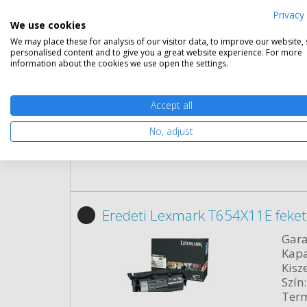
Kapa
Privacy 
Kisze
We use cookies
Szín:
We may place these for analysis of our visitor data, to improve our website,
Term
personalised content and to give you a great website experience. For more
Cikk
information about the cookies we use open the settings.
Rés
Accept all
No, adjust
Eredeti Lexmark T654X11E feket
Gara
Kapa
Kisze
Szín:
Term