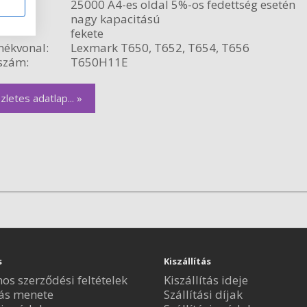
citás:
25000 A4-es oldal 5%-os fedettség esetén
relés:
nagy kapacitású
fekete
ékvonal:
Lexmark T650, T652, T654, T656
szám:
T650H11E
zletes adatlap... »
s
Kiszállítás
nos szerződési feltételek
Kiszállítás ideje
ás menete
Szállítási díjak