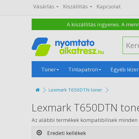
Vásárlás
Kiszállítás
Kapcsolat
A kiszállítás ingyenes. A men
Toner
Tintapatron
Egyéb lézer
Lexmark T650DTN toner
Lexmark T650DTN ton
Az alábbi termékek kompatibilisek minde
Eredeti kellékek