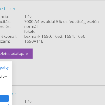
e toner
ncia:
1 év
citás:
7000 A4-es oldal 5%-os fedettség esetén
relés:
normál
fekete
ékvonal:
Lexmark T650, T652, T654, T656
szám:
T650A11E
zletes adatlap... »
policy
 show
te toner
ncia:
1 év