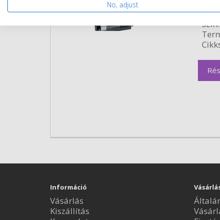
Kapa
No, adjust
Kisze
Szín:
Term
Cikk
Rés
Információ
Vásárlá
Vásárlás
Általá
Kiszállítás
Vásárl