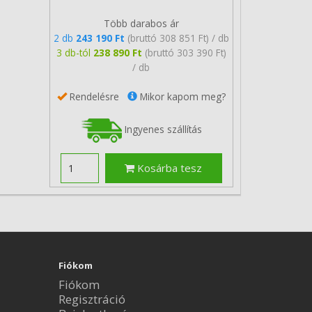
Több darabos ár
2 db
243 190 Ft
(bruttó 308 851 Ft) / db
3 db-tól
238 890 Ft
(bruttó 303 390 Ft)
/ db
Rendelésre
Mikor kapom meg?
Ingyenes szállítás
Kosárba tesz
Fiókom
Fiókom
Regisztráció