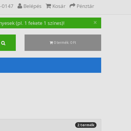
5-0147
Belépés
Kosár
Pénztár
×
sek (pl. 1 fekete 1 színes)!
0 termék: 0 Ft
2 termék