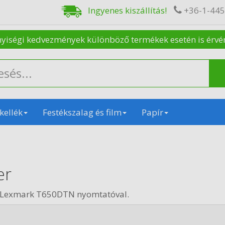
Ingyenes kiszállítás!
+36-1-44
nyiségi kedvezmények különböző termékek esetén is érvénye
kellék
Festékszalag és film
Papír
er
n Lexmark T650DTN nyomtatóval.