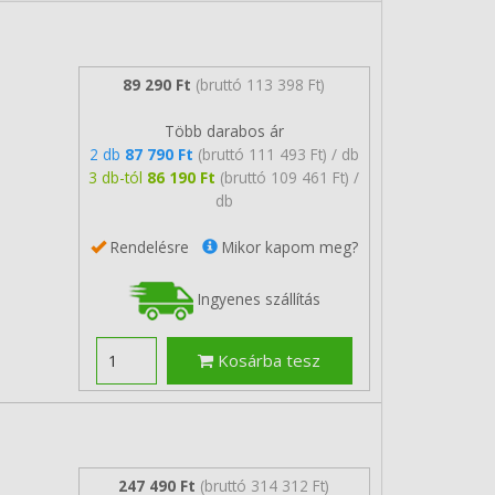
89 290 Ft
(bruttó 113 398 Ft)
Több darabos ár
2 db
87 790 Ft
(bruttó 111 493 Ft) / db
3 db-tól
86 190 Ft
(bruttó 109 461 Ft) /
db
Rendelésre
Mikor kapom meg?
Ingyenes szállítás
Kosárba tesz
247 490 Ft
(bruttó 314 312 Ft)