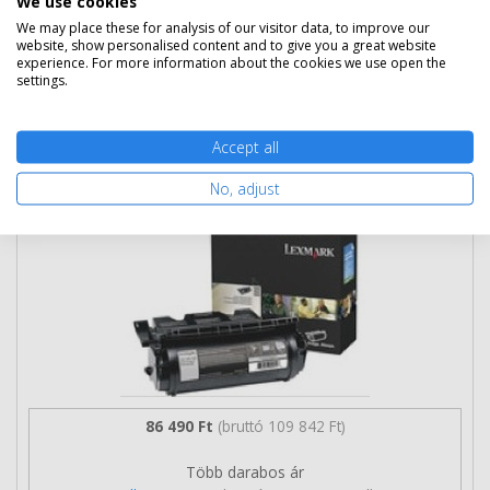
We use cookies
We may place these for analysis of our visitor data, to improve our
website, show personalised content and to give you a great website
experience. For more information about the cookies we use open the
settings.
Kosárba tesz
Accept all
Eredeti Lexmark 64016SE fekete toner
No, adjust
86 490 Ft
(bruttó 109 842 Ft)
Több darabos ár