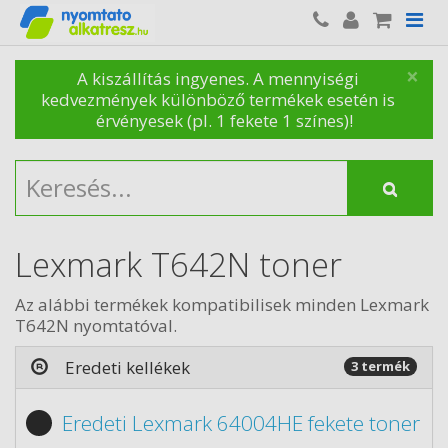
×
A kiszállítás ingyenes. A mennyiségi
kedvezmények különböző termékek esetén is
érvényesek (pl. 1 fekete 1 színes)!
Lexmark T642N toner
Az alábbi termékek kompatibilisek minden Lexmark
T642N nyomtatóval.
Eredeti kellékek
3 termék
Eredeti Lexmark 64004HE fekete toner