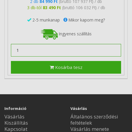
2 db
84 990 Ft
(bruttó 107 937 Ft) / db
3 db-tól
83 490 Ft
(bruttó 106 032 Ft) / db
2-5 munkanap
Mikor kapom meg?
Ingyenes szállítás
Kosárba tesz
Információ
Vásárlás
Vásárlás
Általános szerződési
Kiszállítás
feltételek
Kapcsolat
Vásárlás menete