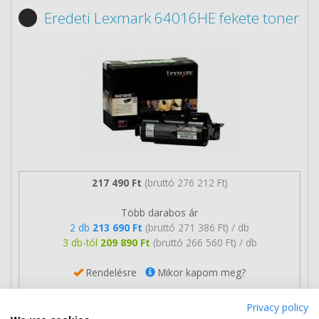
Eredeti Lexmark 64016HE fekete toner
217 490 Ft
(bruttó 276 212 Ft)
Több darabos ár
2 db
213 690 Ft
(bruttó 271 386 Ft) / db
3 db-tól
209 890 Ft
(bruttó 266 560 Ft) / db
Rendelésre
Mikor kapom meg?
Ingyenes szállítás
Privacy policy