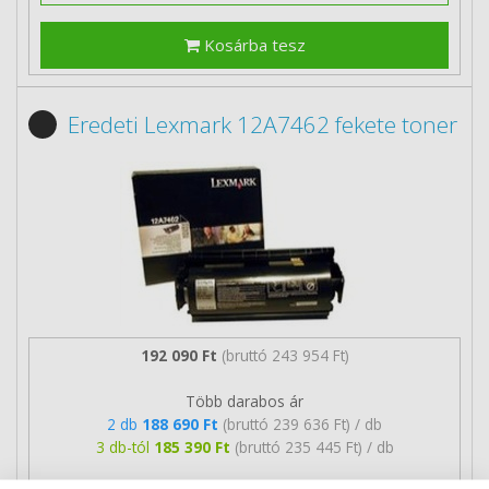
Kosárba tesz
Eredeti Lexmark 12A7462 fekete toner
192 090 Ft
(bruttó 243 954 Ft)
Több darabos ár
2 db
188 690 Ft
(bruttó 239 636 Ft) / db
3 db-tól
185 390 Ft
(bruttó 235 445 Ft) / db