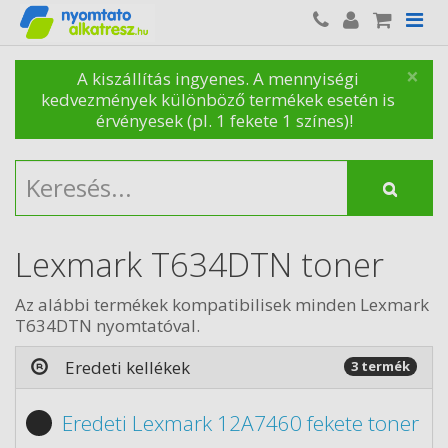
×
A kiszállítás ingyenes. A mennyiségi
kedvezmények különböző termékek esetén is
érvényesek (pl. 1 fekete 1 színes)!
Lexmark T634DTN toner
Az alábbi termékek kompatibilisek minden Lexmark
T634DTN nyomtatóval.
Eredeti kellékek
3 termék
Eredeti Lexmark 12A7460 fekete toner