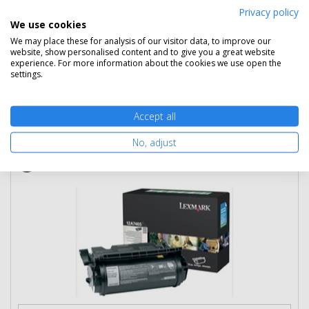
Rendelésre
Mikor kapom meg?
Privacy policy
We use cookies
Ingyenes szállítás
We may place these for analysis of our visitor data, to improve our
website, show personalised content and to give you a great website
experience. For more information about the cookies we use open the
settings.
Kosárba tesz
Accept all
No, adjust
Eredeti Lexmark 12A7465 fekete toner