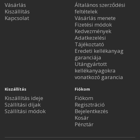
Vásárlás
Általános szerződési
Kiszállítás
feltételek
Kapcsolat
Vásárlás menete
Fizetési módok
Kedvezmények
Adatkezelési
Tájékoztató
Eredeti kellékanyag
garanciája
Utángyártott
kellékanyagokra
vonatkozó garancia
Kiszállítás
Fiókom
Kiszállítás ideje
Fiókom
Szállítási díjak
Regisztráció
Szállítási módok
Bejelentkezés
Kosár
Pénztár