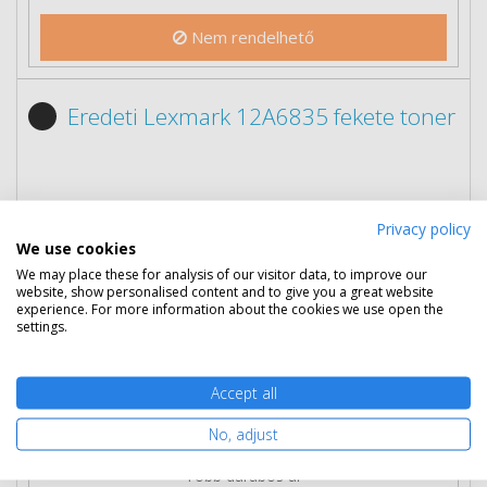
Nem rendelhető
Eredeti Lexmark 12A6835 fekete toner
Privacy policy
We use cookies
We may place these for analysis of our visitor data, to improve our
website, show personalised content and to give you a great website
experience. For more information about the cookies we use open the
settings.
Accept all
122 690 Ft
(bruttó 155 816 Ft)
No, adjust
Több darabos ár