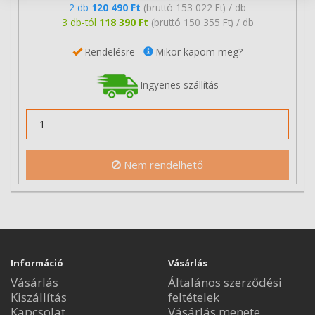
2 db
120 490 Ft
(bruttó 153 022 Ft) / db
3 db-tól
118 390 Ft
(bruttó 150 355 Ft) / db
Rendelésre
Mikor kapom meg?
Ingyenes szállítás
Nem rendelhető
Információ
Vásárlás
Vásárlás
Általános szerződési
Kiszállítás
feltételek
Kapcsolat
Vásárlás menete