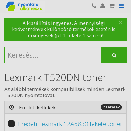
×
A kiszállítás ingyenes. A mennyiségi
kedvezmények különböző termékek esetén is
érvényesek (pl. 1 fekete 1 színes)!
Lexmark T520DN toner
Az alábbi termékek kompatibilisek minden Lexmark
T520DN nyomtatóval.
Eredeti kellékek
2 termék
Eredeti Lexmark 12A6830 fekete toner