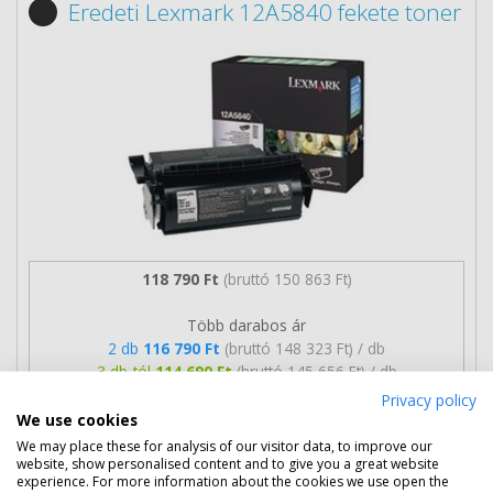
Eredeti Lexmark 12A5840 fekete toner
118 790 Ft
(bruttó 150 863 Ft)
Több darabos ár
2 db
116 790 Ft
(bruttó 148 323 Ft) / db
3 db-tól
114 690 Ft
(bruttó 145 656 Ft) / db
Privacy policy
Rendelésre
Mikor kapom meg?
We use cookies
We may place these for analysis of our visitor data, to improve our
website, show personalised content and to give you a great website
Ingyenes szállítás
experience. For more information about the cookies we use open the