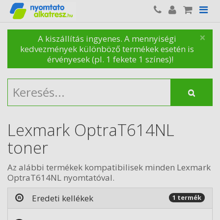
×
A kiszállítás ingyenes. A mennyiségi
kedvezmények különböző termékek esetén is
érvényesek (pl. 1 fekete 1 színes)!
Lexmark OptraT614NL
toner
Az alábbi termékek kompatibilisek minden Lexmark
OptraT614NL nyomtatóval.
Eredeti kellékek
1 termék