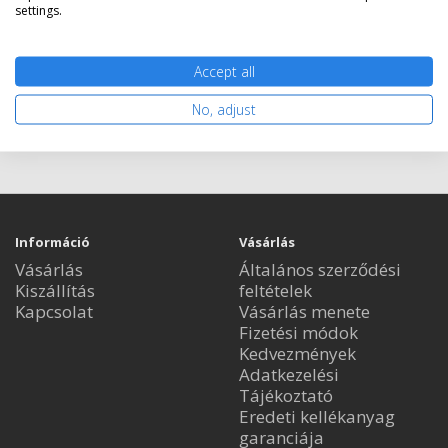
settings.
Accept all
Kosárba tesz
No, adjust
Információ
Vásárlás
Vásárlás
Általános szerződési
Kiszállítás
feltételek
Kapcsolat
Vásárlás menete
Fizetési módok
Kedvezmények
Adatkezelési
Tájékoztató
Eredeti kellékanyag
garanciája