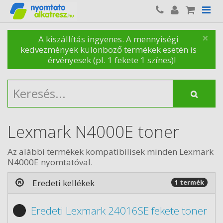
×
A kiszállítás ingyenes. A mennyiségi
kedvezmények különböző termékek esetén is
érvényesek (pl. 1 fekete 1 színes)!
Lexmark N4000E toner
Az alábbi termékek kompatibilisek minden Lexmark
N4000E nyomtatóval.
Eredeti kellékek
1 termék
Eredeti Lexmark 24016SE fekete toner