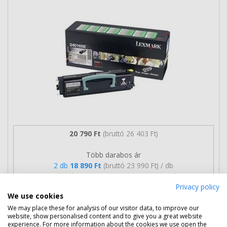
20 790 Ft
(bruttó 26 403 Ft)
Több darabos ár
2 db
18 890 Ft
(bruttó 23 990 Ft) / db
3 db-tól
18 590 Ft
(bruttó 23 609 Ft) / db
Privacy policy
We use cookies
Rendelésre
Mikor kapom meg?
We may place these for analysis of our visitor data, to improve our
website, show personalised content and to give you a great website
Ingyenes szállítás
experience. For more information about the cookies we use open the