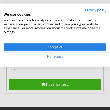
Privacy policy
93 890 Ft
(bruttó 119 240 Ft)
We use cookies
We may place these for analysis of our visitor data, to improve our
Több darabos ár
website, show personalised content and to give you a great website
experience. For more information about the cookies we use open the
2 db
92 290 Ft
(bruttó 117 208 Ft) / db
settings.
3 db-tól
90 590 Ft
(bruttó 115 049 Ft) / db
Rendelésre
Mikor kapom meg?
Accept all
Ingyenes szállítás
No, adjust
Kosárba tesz