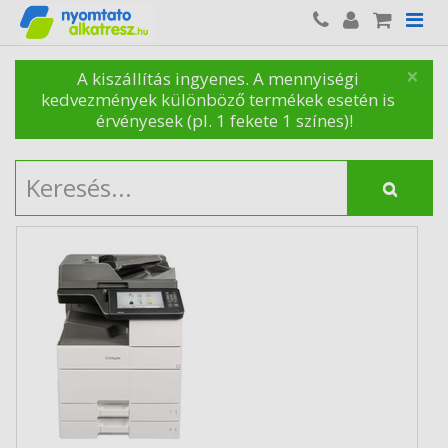
×
A kiszállítás ingyenes. A mennyiségi
kedvezmények különböző termékek esetén is
érvényesek (pl. 1 fekete 1 színes)!