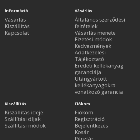
Információ
Vásárlás
Vásárlás
Általános szerződési
Kiszállítás
feltételek
Kapcsolat
Vásárlás menete
Fizetési módok
Kedvezmények
Adatkezelési
Tájékoztató
Eredeti kellékanyag
garanciája
Utángyártott
kellékanyagokra
vonatkozó garancia
Kiszállítás
Fiókom
Kiszállítás ideje
Fiókom
Szállítási díjak
Regisztráció
Szállítási módok
Bejelentkezés
Kosár
Pénztár