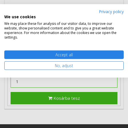
Privacy policy
93 890 Ft
(bruttó 119 240 Ft)
We use cookies
We may place these for analysis of our visitor data, to improve our
Több darabos ár
website, show personalised content and to give you a great website
experience. For more information about the cookies we use open the
2 db
92 290 Ft
(bruttó 117 208 Ft) / db
settings.
3 db-tól
90 590 Ft
(bruttó 115 049 Ft) / db
Rendelésre
Mikor kapom meg?
Accept all
Ingyenes szállítás
No, adjust
Kosárba tesz