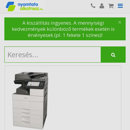
×
A kiszállítás ingyenes. A mennyiségi
kedvezmények különböző termékek esetén is
érvényesek (pl. 1 fekete 1 színes)!