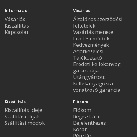
Információ
Vásárlás
Vásárlás
Általános szerződési
Kiszállítás
feltételek
Kapcsolat
Vásárlás menete
Fizetési módok
Kedvezmények
Adatkezelési
Tájékoztató
Eredeti kellékanyag
garanciája
Utángyártott
kellékanyagokra
vonatkozó garancia
Kiszállítás
Fiókom
Kiszállítás ideje
Fiókom
Szállítási díjak
Regisztráció
Szállítási módok
Bejelentkezés
Kosár
Pénztár