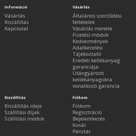
Információ
Vásárlás
Vásárlás
Általános szerződési
Kiszállítás
feltételek
Kapcsolat
Vásárlás menete
Fizetési módok
Kedvezmények
Adatkezelési
Tájékoztató
Eredeti kellékanyag
garanciája
Utángyártott
kellékanyagokra
vonatkozó garancia
Kiszállítás
Fiókom
Kiszállítás ideje
Fiókom
Szállítási díjak
Regisztráció
Szállítási módok
Bejelentkezés
Kosár
Pénztár