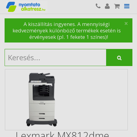
×
A kiszállítás ingyenes. A mennyiségi
kedvezmények különböző termékek esetén is
érvényesek (pl. 1 fekete 1 színes)!
Lexmark MX812dme