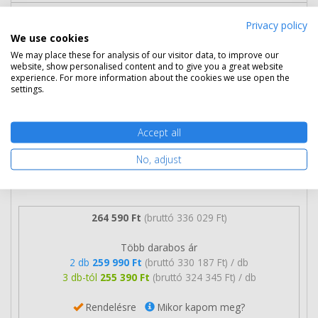
Eredeti Lexmark 622X extra nagy
Privacy policy
We use cookies
kapacitású toner (62D2X00)
We may place these for analysis of our visitor data, to improve our
website, show personalised content and to give you a great website
experience. For more information about the cookies we use open the
settings.
Accept all
No, adjust
264 590 Ft
(bruttó 336 029 Ft)
Több darabos ár
2 db
259 990 Ft
(bruttó 330 187 Ft) / db
3 db-tól
255 390 Ft
(bruttó 324 345 Ft) / db
Rendelésre
Mikor kapom meg?