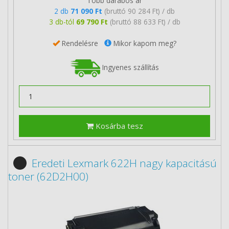
Több darabos ár
2 db
71 090 Ft
(bruttó 90 284 Ft) / db
3 db-tól
69 790 Ft
(bruttó 88 633 Ft) / db
Rendelésre
Mikor kapom meg?
Ingyenes szállítás
Kosárba tesz
Eredeti Lexmark 622H nagy kapacitású
toner (62D2H00)