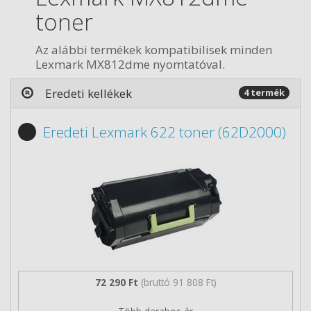
toner
Az alábbi termékek kompatibilisek minden
Lexmark MX812dme nyomtatóval.
Eredeti kellékek
4 termék
Eredeti Lexmark 622 toner (62D2000)
72 290 Ft
(bruttó 91 808 Ft)