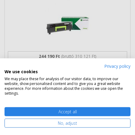
244 190 Ft
(bruttó 310 121 Ft)
Privacy policy
Több darabos ár
We use cookies
2 db
239 990 Ft
(bruttó 304 787 Ft) / db
We may place these for analysis of our visitor data, to improve our
3 db-tól
235 690 Ft
(bruttó 299 326 Ft) / db
website, show personalised content and to give you a great website
experience. For more information about the cookies we use open the
settings.
Rendelésre
Mikor kapom meg?
Ingyenes szállítás
Accept all
No, adjust