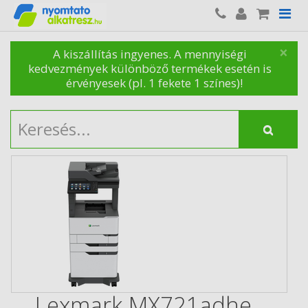
×
A kiszállítás ingyenes. A mennyiségi
kedvezmények különböző termékek esetén is
érvényesek (pl. 1 fekete 1 színes)!
Lexmark MX721adhe