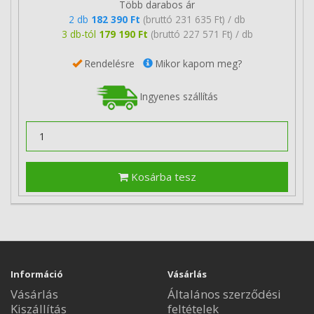
Több darabos ár
2 db
182 390 Ft
(bruttó 231 635 Ft) / db
3 db-tól
179 190 Ft
(bruttó 227 571 Ft) / db
Rendelésre
Mikor kapom meg?
Ingyenes szállítás
Kosárba tesz
Információ
Vásárlás
Vásárlás
Általános szerződési
Kiszállítás
feltételek