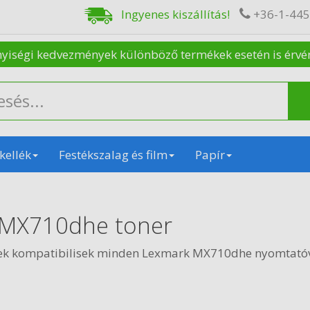
Ingyenes kiszállítás!
+36-1-44
nyiségi kedvezmények különböző termékek esetén is érvénye
kellék
Festékszalag és film
Papír
 MX710dhe toner
ek kompatibilisek minden Lexmark MX710dhe nyomtatóv