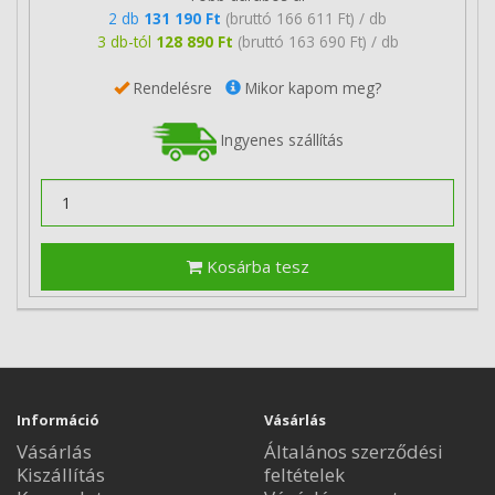
2 db
131 190 Ft
(bruttó 166 611 Ft) / db
3 db-tól
128 890 Ft
(bruttó 163 690 Ft) / db
Rendelésre
Mikor kapom meg?
Ingyenes szállítás
Kosárba tesz
Információ
Vásárlás
Vásárlás
Általános szerződési
Kiszállítás
feltételek