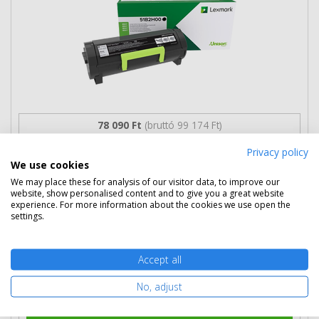
78 090 Ft
(bruttó 99 174 Ft)
Privacy policy
Több darabos ár
We use cookies
2 db
76 690 Ft
(bruttó 97 396 Ft) / db
We may place these for analysis of our visitor data, to improve our
3 db-tól
75 390 Ft
(bruttó 95 745 Ft) / db
website, show personalised content and to give you a great website
experience. For more information about the cookies we use open the
Rendelésre
Mikor kapom meg?
settings.
Ingyenes szállítás
Accept all
No, adjust