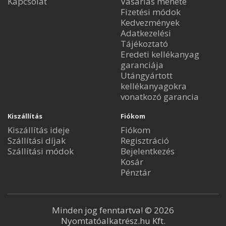
Kapcsolat
Vásárlás menete
Fizetési módok
Kedvezmények
Adatkezelési
Tájékoztató
Eredeti kellékanyag
garanciája
Utángyártott
kellékanyagokra
vonatkozó garancia
Kiszállítás
Fiókom
Kiszállítás ideje
Fiókom
Szállítási díjak
Regisztráció
Szállítási módok
Bejelentkezés
Kosár
Pénztár
Minden jog fenntartva! © 2026
Nyomtatóalkatrész.hu Kft.