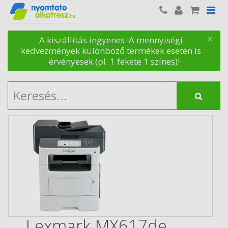
×
A kiszállítás ingyenes. A mennyiségi
kedvezmények különböző termékek esetén is
érvényesek (pl. 1 fekete 1 színes)!
Lexmark MX617de